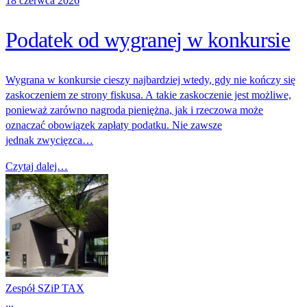
18 czerwca 2026
Podatek od wygranej w konkursie
Wygrana w konkursie cieszy najbardziej wtedy, gdy nie kończy się
zaskoczeniem ze strony fiskusa. A takie zaskoczenie jest możliwe,
ponieważ zarówno nagroda pieniężna, jak i rzeczowa może
oznaczać obowiązek zapłaty podatku. Nie zawsze
jednak zwycięzca…
Czytaj dalej…
Zespół SZiP TAX
...