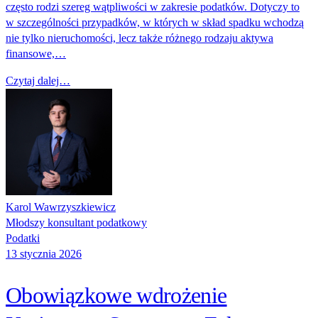
często rodzi szereg wątpliwości w zakresie podatków. Dotyczy to
w szczególności przypadków, w których w skład spadku wchodzą
nie tylko nieruchomości, lecz także różnego rodzaju aktywa
finansowe,…
Czytaj dalej…
Karol Wawrzyszkiewicz
Młodszy konsultant podatkowy
Podatki
13 stycznia 2026
Obowiązkowe wdrożenie