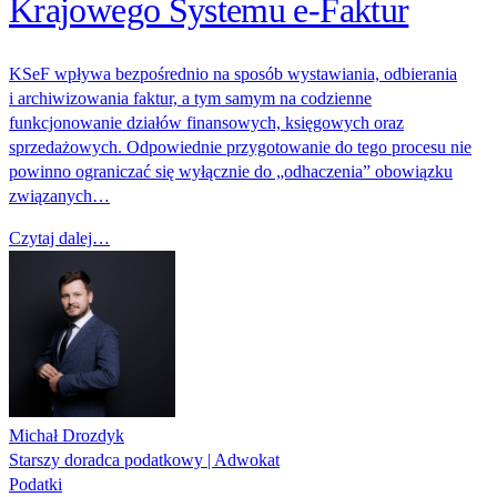
Krajowego Systemu e‑Faktur
KSeF wpływa bezpośrednio na sposób wystawiania, odbierania
i archiwizowania faktur, a tym samym na codzienne
funkcjonowanie działów finansowych, księgowych oraz
sprzedażowych. Odpowiednie przygotowanie do tego procesu nie
powinno ograniczać się wyłącznie do „odhaczenia” obowiązku
związanych…
Czytaj dalej…
Michał Drozdyk
Starszy doradca podatkowy | Adwokat
Podatki