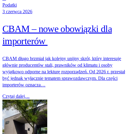
Podatki
3 czerwca 2026
CBAM – nowe obowiązki dla
importerów
CBAM długo brzmiał jak kolejny unijny skrót, który interesuje
głównie producentów stali, prawników od klimatu i osoby
wyjątkowo odporne na lekturę rozporządzeń. Od 2026 r. przestał
być jednak wyłącznie tematem sprawozdawczym. Dla części
importerów oznacza…
Czytaj dalej…