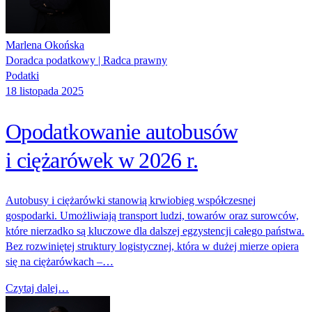
Marlena Okońska
Doradca podatkowy | Radca prawny
Podatki
18 listopada 2025
Opodatkowanie autobusów
i ciężarówek w 2026 r.
Autobusy i ciężarówki stanowią krwiobieg współczesnej
gospodarki. Umożliwiają transport ludzi, towarów oraz surowców,
które nierzadko są kluczowe dla dalszej egzystencji całego państwa.
Bez rozwiniętej struktury logistycznej, która w dużej mierze opiera
się na ciężarówkach –…
Czytaj dalej…