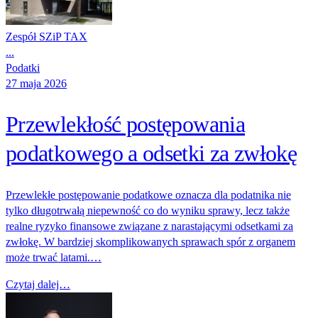
Zespół SZiP TAX
...
Podatki
27 maja 2026
Przewlekłość postępowania
podatkowego a odsetki za zwłokę
Przewlekłe postępowanie podatkowe oznacza dla podatnika nie
tylko długotrwałą niepewność co do wyniku sprawy, lecz także
realne ryzyko finansowe związane z narastającymi odsetkami za
zwłokę. W bardziej skomplikowanych sprawach spór z organem
może trwać latami.…
Czytaj dalej…