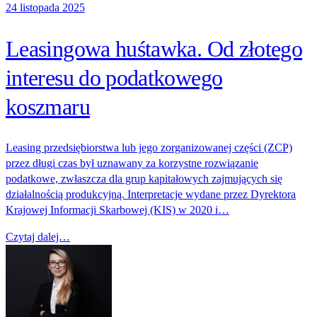
24 listopada 2025
Leasingowa huśtawka. Od złotego
interesu do podatkowego
koszmaru
Leasing przedsiębiorstwa lub jego zorganizowanej części (ZCP)
przez długi czas był uznawany za korzystne rozwiązanie
podatkowe, zwłaszcza dla grup kapitałowych zajmujących się
działalnością produkcyjną. Interpretacje wydane przez Dyrektora
Krajowej Informacji Skarbowej (KIS) w 2020 i…
Czytaj dalej…