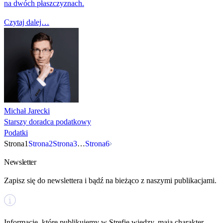
na dwóch płaszczyznach.
Czytaj dalej…
Michał Jarecki
Starszy doradca podatkowy
Podatki
Nawigacja
Strona
1
Strona
2
Strona
3
…
Strona
6
Newsletter
po
Zapisz się do newslettera i bądź na bieżąco z naszymi publikacjami.
wpisach
Informacje, które publikujemy w Strefie wiedzy, mają charakter