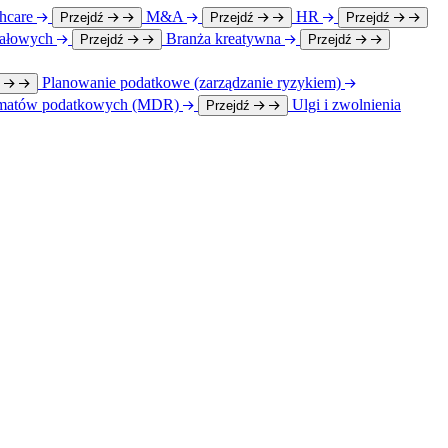
hcare
M&A
HR
Przejdź
Przejdź
Przejdź
itałowych
Branża kreatywna
Przejdź
Przejdź
Planowanie podatkowe (zarządzanie ryzykiem)
ź
ematów podatkowych (MDR)
Ulgi i zwolnienia
Przejdź