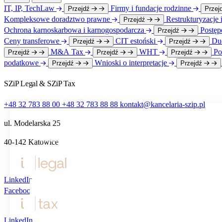
IT, IP, TechLaw
Firmy i fundacje rodzinne
Przejdź
Przej
Kompleksowe doradztwo prawne
Restrukturyzacje 
Przejdź
Ochrona karnoskarbowa i karnogospodarcza
Postę
Przejdź
Ceny transferowe
CIT estoński
Due
Przejdź
Przejdź
M&A Tax
WHT
Po
Przejdź
Przejdź
Przejdź
podatkowe
Wnioski o interpretacje
Przejdź
Przejdź
SZiP Legal & SZiP Tax
+48 32 783 88 00
+48 32 783 88 88
kontakt@kancelaria-szip.pl
ul. Modelarska 25
Ta strona używa plików cookie i umożliwia wybór, które
40‑142 Katowice
z nich chcesz zaakceptować.
LinkedIn
Akceptuj wszystko
Facebook
Personalizacja
LinkedIn