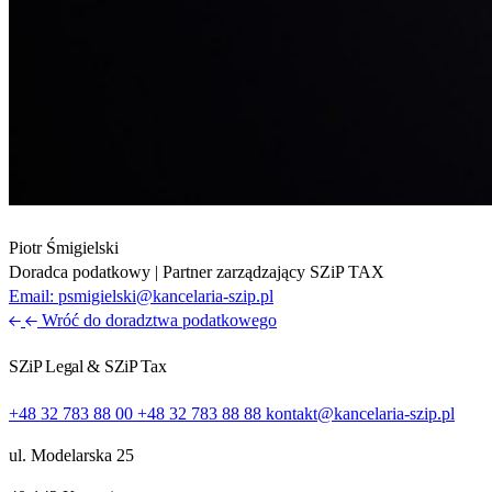
Piotr Śmigielski
Doradca podatkowy | Partner zarządzający SZiP TAX
Email:
psmigielski@kancelaria-szip.pl
Wróć do doradztwa podatkowego
SZiP Legal & SZiP Tax
+48 32 783 88 00
+48 32 783 88 88
kontakt@kancelaria-szip.pl
ul. Modelarska 25