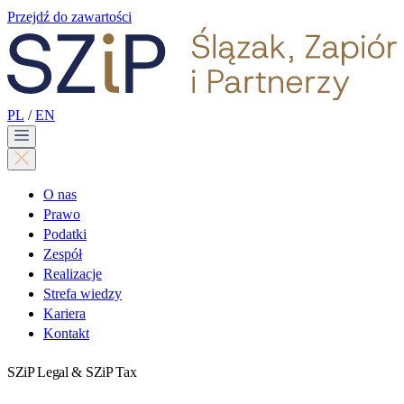
Przejdź do zawartości
PL
/
EN
O nas
Prawo
Podatki
Zespół
Realizacje
Strefa wiedzy
Kariera
Kontakt
SZiP Legal & SZiP Tax