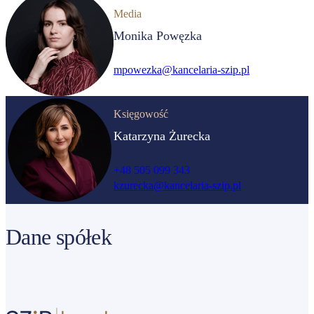
Media
Monika Powęzka
mpowezka@kancelaria-szip.pl
Księgowość
Katarzyna Żurecka
+48 505 099 343
kzurecka@kancelaria-szip.pl
Dane spółek