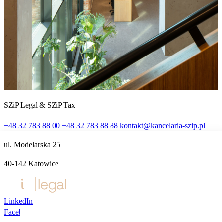
SZiP Legal & SZiP Tax
+48 32 783 88 00
+48 32 783 88 88
kontakt@kancelaria-szip.pl
ul. Modelarska 25
40‑142 Katowice
Ta strona używa plików cookie i umożliwia wybór, które
z nich chcesz zaakceptować.
LinkedIn
Facebook
Akceptuj wszystko