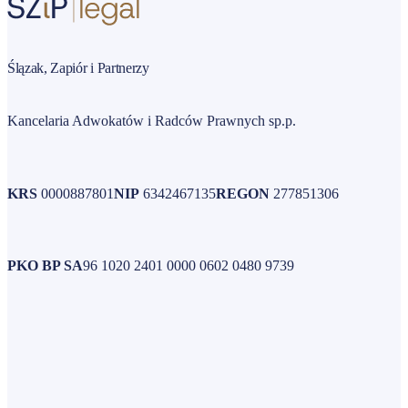
Ślązak, Zapiór i Partnerzy
Kancelaria Adwokatów i Radców Prawnych sp.p.
KRS
0000887801
NIP
6342467135
REGON
277851306
PKO BP SA
96 1020 2401 0000 0602 0480 9739