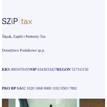
Ślązak, Zapiór i Partnerzy Tax
Doradztwo Podatkowe sp.p.
KRS
0001070105
NIP
6343033427
REGON
527311150
PKO BP SA
82 1020 1068 0000 1102 0503 7892