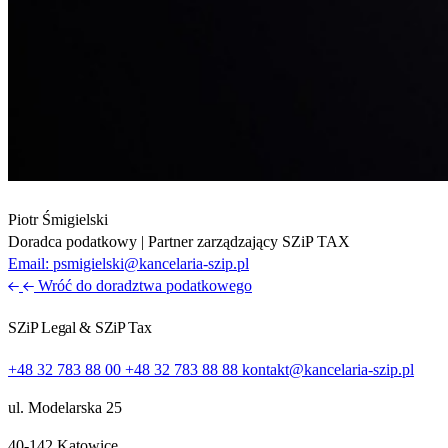
Piotr Śmigielski
Doradca podatkowy | Partner zarządzający SZiP TAX
Email:
psmigielski@kancelaria-szip.pl
Wróć do doradztwa podatkowego
SZiP Legal & SZiP Tax
+48 32 783 88 00
+48 32 783 88 88
kontakt@kancelaria-szip.pl
ul. Modelarska 25
40‑142 Katowice