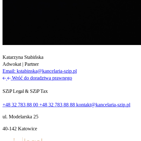
Katarzyna Stabińska
Adwokat | Partner
Email:
kstabinska@kancelaria-szip.pl
Wróć do doradztwa prawnego
SZiP Legal & SZiP Tax
+48 32 783 88 00
+48 32 783 88 88
kontakt@kancelaria-szip.pl
ul. Modelarska 25
40‑142 Katowice