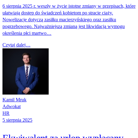
6 sierpnia 2025 r. weszły w życie istotne zmiany w przepisach, które
ułatwiają dostęp do świadczeń kobietom po stracie ciąży.
Nowelizacje dotyczą zasiłku macierzyńskiego oraz zasiłku
pogrzebowego. Najważniejszą zmianą jest likwidacja wymogu
określenia płci martwo…
Czytaj dalej…
Kamil Mruk
Adwokat
HR
5 sierpnia 2025
Ekwiwalent za urlop wypłacany