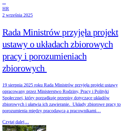
...
HR
2 września 2025
Rada Ministrów przyjęła projekt
ustawy o układach zbiorowych
pracy i porozumieniach
zbiorowych
19 sierpnia 2025 roku Rada Ministrów przyjęła projekt ustawy
opracowany przez Ministerstwo Rodziny, Pracy i Polityki
Społecznej, który porządkuje przepisy dotyczące układów
zbiorowych i ułatwia ich zawieranie. Układy zbiorowe pracy to
porozumienia między pracodawcą a pracownikami…
Czytaj dalej…