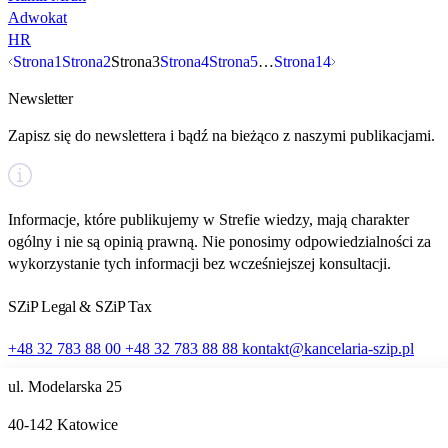
Adwokat
HR
Nawigacja
Strona
1
Strona
2
Strona
3
Strona
4
Strona
5
…
Strona
14
Newsletter
po
Zapisz się do newslettera i bądź na bieżąco z naszymi publikacjami.
wpisach
Informacje, które publikujemy w Strefie wiedzy, mają charakter
ogólny i nie są opinią prawną. Nie ponosimy odpowiedzialności za
wykorzystanie tych informacji bez wcześniejszej konsultacji.
SZiP Legal & SZiP Tax
+48 32 783 88 00
+48 32 783 88 88
kontakt@kancelaria-szip.pl
ul. Modelarska 25
40‑142 Katowice
Ta strona używa plików cookie i umożliwia wybór, które