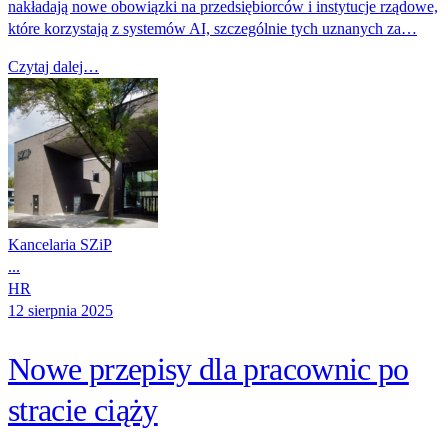
nakładają nowe obowiązki na przedsiębiorców i instytucje rządowe,
które korzystają z systemów AI, szczególnie tych uznanych za…
Czytaj dalej…
Kancelaria SZiP
...
HR
12 sierpnia 2025
Nowe przepisy dla pracownic po
stracie ciąży