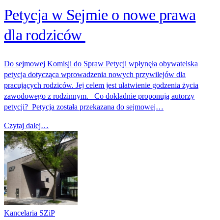
Petycja w Sejmie o nowe prawa
dla rodziców
Do sejmowej Komisji do Spraw Petycji wpłynęła obywatelska
petycja dotycząca wprowadzenia nowych przywilejów dla
pracujących rodziców. Jej celem jest ułatwienie godzenia życia
zawodowego z rodzinnym. Co dokładnie proponują autorzy
petycji? Petycja została przekazana do sejmowej…
Czytaj dalej…
Kancelaria SZiP