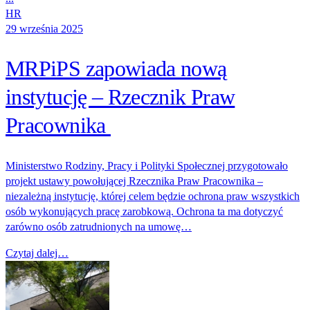
HR
29 września 2025
MRPiPS zapowiada nową
instytucję – Rzecznik Praw
Pracownika
Ministerstwo Rodziny, Pracy i Polityki Społecznej przygotowało
projekt ustawy powołującej Rzecznika Praw Pracownika –
niezależną instytucję, której celem będzie ochrona praw wszystkich
osób wykonujących pracę zarobkową. Ochrona ta ma dotyczyć
zarówno osób zatrudnionych na umowę…
Czytaj dalej…