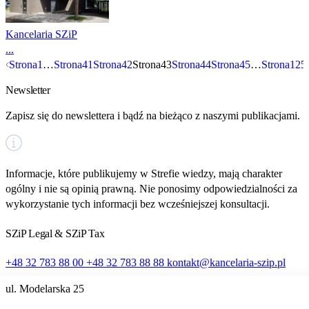
Kancelaria SZiP
...
Nawigacja
Strona
1
…
Strona
41
Strona
42
Strona
43
Strona
44
Strona
45
…
Strona
125
Newsletter
po
Zapisz się do newslettera i bądź na bieżąco z naszymi publikacjami.
wpisach
Informacje, które publikujemy w Strefie wiedzy, mają charakter
ogólny i nie są opinią prawną. Nie ponosimy odpowiedzialności za
wykorzystanie tych informacji bez wcześniejszej konsultacji.
SZiP Legal & SZiP Tax
+48 32 783 88 00
+48 32 783 88 88
kontakt@kancelaria-szip.pl
ul. Modelarska 25