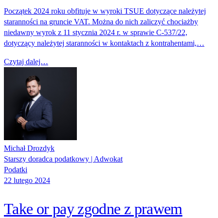
Początek 2024 roku obfituje w wyroki TSUE dotyczące należytej
staranności na gruncie VAT. Można do nich zaliczyć chociażby
niedawny wyrok z 11 stycznia 2024 r. w sprawie C‑537/22,
dotyczący należytej staranności w kontaktach z kontrahentami,…
Czytaj dalej…
Michał Drozdyk
Starszy doradca podatkowy | Adwokat
Podatki
22 lutego 2024
Take or pay zgodne z prawem