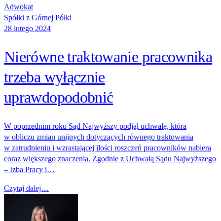
Adwokat
Spółki z Górnej Półki
28 lutego 2024
Nierówne traktowanie pracownika
trzeba wyłącznie
uprawdopodobnić
W poprzednim roku Sąd Najwyższy podjął uchwałę, która
w obliczu zmian unijnych dotyczących równego traktowania
w zatrudnieniu i wzrastającej ilości roszczeń pracowników nabiera
coraz większego znaczenia. Zgodnie z Uchwałą Sądu Najwyższego
– Izba Pracy i…
Czytaj dalej…