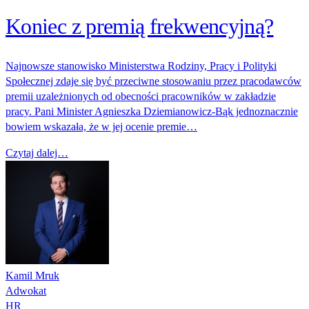
Koniec z premią frekwencyjną?
Najnowsze stanowisko Ministerstwa Rodziny, Pracy i Polityki
Społecznej zdaje się być przeciwne stosowaniu przez pracodawców
premii uzależnionych od obecności pracowników w zakładzie
pracy. Pani Minister Agnieszka Dziemianowicz‑Bąk jednoznacznie
bowiem wskazała, że w jej ocenie premie…
Czytaj dalej…
Kamil Mruk
Adwokat
HR