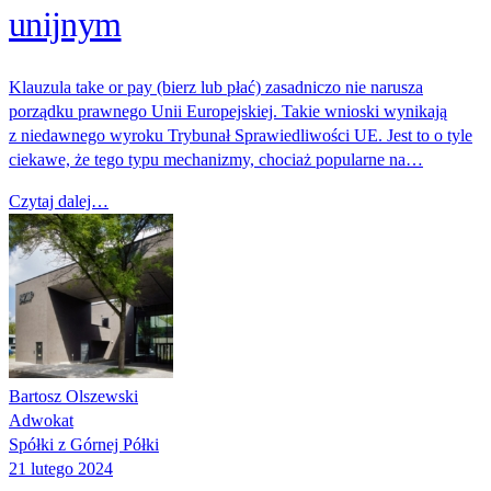
unijnym
Klauzula take or pay (bierz lub płać) zasadniczo nie narusza
porządku prawnego Unii Europejskiej. Takie wnioski wynikają
z niedawnego wyroku Trybunał Sprawiedliwości UE. Jest to o tyle
ciekawe, że tego typu mechanizmy, chociaż popularne na…
Czytaj dalej…
Bartosz Olszewski
Adwokat
Spółki z Górnej Półki
21 lutego 2024