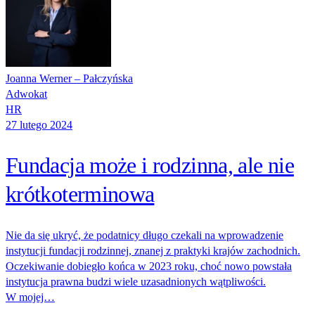
Joanna Werner – Pałczyńska
Adwokat
HR
27 lutego 2024
Fundacja może i rodzinna, ale nie
krótkoterminowa
Nie da się ukryć, że podatnicy długo czekali na wprowadzenie
instytucji fundacji rodzinnej, znanej z praktyki krajów zachodnich.
Oczekiwanie dobiegło końca w 2023 roku, choć nowo powstała
instytucja prawna budzi wiele uzasadnionych wątpliwości.
W mojej…