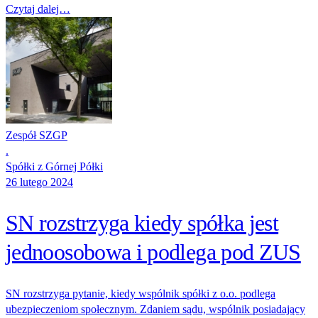
Czytaj dalej…
Zespół SZGP
.
Spółki z Górnej Półki
26 lutego 2024
SN rozstrzyga kiedy spółka jest
jednoosobowa i podlega pod ZUS
SN rozstrzyga pytanie, kiedy wspólnik spółki z o.o. podlega
ubezpieczeniom społecznym. Zdaniem sądu, wspólnik posiadający