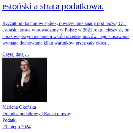
estoński a strata podatkowa.
Ryczałt od dochodów spółek, powszechnie znany pod nazwą CIT
estoński, został wprowadzony w Polsce w 2021 roku i cieszy się on
coraz większym uznaniem wśród przedsiębiorców. Jego stosowanie
wymaga dochowania kilku warunków przez cały okres…
Czytaj dalej…
Marlena Okońska
Doradca podatkowy | Radca prawny
Podatki
29 lutego 2024