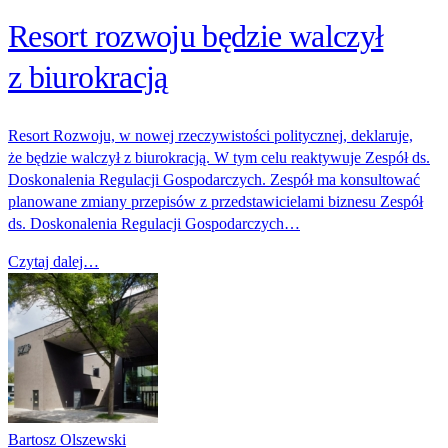
Resort rozwoju będzie walczył
z biurokracją
Resort Rozwoju, w nowej rzeczywistości politycznej, deklaruje,
że będzie walczył z biurokracją. W tym celu reaktywuje Zespół ds.
Doskonalenia Regulacji Gospodarczych. Zespół ma konsultować
planowane zmiany przepisów z przedstawicielami biznesu Zespół
ds. Doskonalenia Regulacji Gospodarczych…
Czytaj dalej…
Bartosz Olszewski