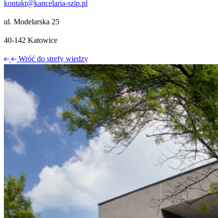
kontakt@kancelaria-szip.pl
ul. Modelarska 25
40‑142 Katowice
Wróć do strefy wiedzy