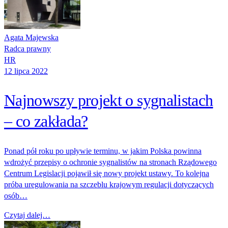
Agata Majewska
Radca prawny
HR
12 lipca 2022
Najnowszy projekt o sygnalistach
– co zakłada?
Ponad pół roku po upływie terminu, w jakim Polska powinna
wdrożyć przepisy o ochronie sygnalistów na stronach Rządowego
Centrum Legislacji pojawił się nowy projekt ustawy. To kolejna
próba uregulowania na szczeblu krajowym regulacji dotyczących
osób…
Czytaj dalej…