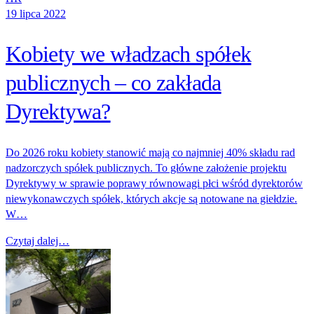
19 lipca 2022
Kobiety we władzach spółek
publicznych – co zakłada
Dyrektywa?
Do 2026 roku kobiety stanowić mają co najmniej 40% składu rad
nadzorczych spółek publicznych. To główne założenie projektu
Dyrektywy w sprawie poprawy równowagi płci wśród dyrektorów
niewykonawczych spółek, których akcje są notowane na giełdzie.
W…
Czytaj dalej…