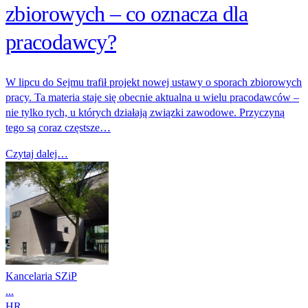
zbiorowych – co oznacza dla
pracodawcy?
W lipcu do Sejmu trafił projekt nowej ustawy o sporach zbiorowych
pracy. Ta materia staje się obecnie aktualna u wielu pracodawców –
nie tylko tych, u których działają związki zawodowe. Przyczyną
tego są coraz częstsze…
Czytaj dalej…
Kancelaria SZiP
...
HR