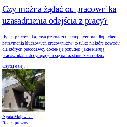
Czy można żądać od pracownika
uzasadnienia odejścia z pracy?
Rynek pracownika, rosnące znaczenie employer branding, chęć
zatrzymania kluczowych pracowników, to tylko niektóre powody,
dla których pracodawcy dociekają pobudek, jakie kierują
pracownikami decydującymi się na rozstanie z zespołem.
Czytaj dalej…
Agata Majewska
Radca prawny