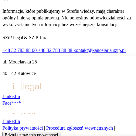
Informacje, które publikujemy w Strefie wiedzy, mają charakter
ogólny i nie są opinią prawną. Nie ponosimy odpowiedzialności za
wykorzystanie tych informacji bez wcześniejszej konsultacji.
SZiP Legal & SZiP Tax
+48 32 783 88 00
+48 32 783 88 88
kontakt@kancelaria-szip.pl
ul. Modelarska 25
40‑142 Katowice
Ta strona używa plików cookie i umożliwia wybór, które
z nich chcesz zaakceptować.
LinkedIn
Facebook
Akceptuj wszystko
Personalizacja
LinkedIn
Polityka prywatności
|
Procedura zgłoszeń wewnętrznych
|
Edytuj ustawienia prywatności