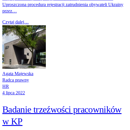
Uproszczona procedura rejestracji zatrudnienia obywateli Ukrainy
przez…
Czytaj dalej…
Agata Majewska
Radca prawny
HR
4 lipca 2022
Badanie trzeźwości pracowników
w KP