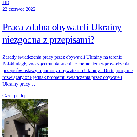
HR
22 czerwca 2022
Praca zdalna obywateli Ukrainy
niezgodna z przepisami?
Zasady świadczenia pracy przez obywateli Ukrainy na terenie
Polski uległy znaczącemu ułatwieniu z momentem wprowadzenia
przepisów ustawy o pomocy obywatelom Ukrainy . Do tej pory nie
rozwiązały one jednak problemu świadczenia przez obywateli
Ukrainy pracy…
Czytaj dalej…