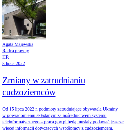
Agata Majewska
Radca prawny
HR
8 lipca 2022
Zmiany w zatrudnianiu
cudzoziemców
Od 15 lipca 2022 r. podmioty zatrudniające obywatela Ukrainy
w powiadomieniu składanym za pośrednictwem systemu
teleinformatycznego – praca.gov.pl będą musiały podawać jeszcze
więcej informacji dotyczących współpracy z cudzoziemcem.