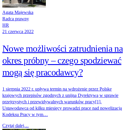
Agata Majewska
Radca prawny
HR
21 czerwca 2022
Nowe możliwości zatrudnienia na
okres próbny – czego spodziewać
mogą się pracodawcy?
1 sierpnia 2022 r. upływa termin na wdrożenie przez Polskę
krajowych przepisów zgodnych z unijną Dyrektywą w sprawie
przejrzystych i przewidywalnych warunków pracy[1].
Ustawodawca od kilku miesięcy prowadzi prace nad nowelizacją
Kodeksu Pracy w tym…
Czytaj dalej…