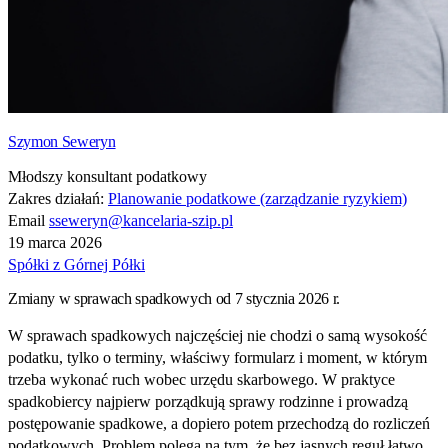
Szymon Seweryn
Młodszy konsultant podatkowy
Zakres działań:
Planowanie podatkowe (zarządzanie ryzykiem)
Email
sseweryn@kancelaria-szip.pl
19 marca 2026
Spółki z Górnej Półki
Zmiany w sprawach spadkowych od 7 stycznia 2026 r.
W sprawach spadkowych najczęściej nie chodzi o samą wysokość
podatku, tylko o terminy, właściwy formularz i moment, w którym
trzeba wykonać ruch wobec urzędu skarbowego. W praktyce
spadkobiercy najpierw porządkują sprawy rodzinne i prowadzą
postępowanie spadkowe, a dopiero potem przechodzą do rozliczeń
podatkowych. Problem polega na tym, że bez jasnych reguł łatwo