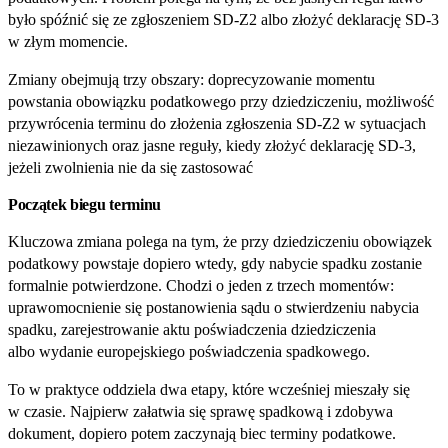
było spóźnić się ze zgłoszeniem SD‑Z2 albo złożyć deklarację SD‑3
w złym momencie.
Zmiany obejmują trzy obszary: doprecyzowanie momentu
powstania obowiązku podatkowego przy dziedziczeniu, możliwość
przywrócenia terminu do złożenia zgłoszenia SD‑Z2 w sytuacjach
niezawinionych oraz jasne reguły, kiedy złożyć deklarację SD‑3,
jeżeli zwolnienia nie da się zastosować
Początek biegu terminu
Kluczowa zmiana polega na tym, że przy dziedziczeniu obowiązek
podatkowy powstaje dopiero wtedy, gdy nabycie spadku zostanie
formalnie potwierdzone. Chodzi o jeden z trzech momentów:
uprawomocnienie się postanowienia sądu o stwierdzeniu nabycia
spadku, zarejestrowanie aktu poświadczenia dziedziczenia
albo wydanie europejskiego poświadczenia spadkowego.
To w praktyce oddziela dwa etapy, które wcześniej mieszały się
w czasie. Najpierw załatwia się sprawę spadkową i zdobywa
dokument, dopiero potem zaczynają biec terminy podatkowe.