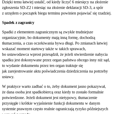
Dzięki temu łatwiej ustalić, od kiedy liczyć 6 miesięcy na złożenie
zgłoszenia SD‑Z2 i miesiąc na złożenie deklaracji SD‑3, a spór
z urzędem o początek biegu terminu powinien pojawiać się rzadziej.
Spadek z zagranicy
Spadki z elementem zagranicznym są zwykle trudniejsze
organizacyjnie, bo dokumenty mają inną formę, dochodzą
tłumaczenia, a czas oczekiwania bywa długi. Po zmianach łatwiej
wskazać moment startowy także w takich sprawach,
bo ustawodawca wprost przesądził, że jeżeli stwierdzenie nabycia
spadku jest dokonywane przez organ państwa obcego inny niż sąd,
to wydanie dokumentu przez ten organ traktuje się
jak zarejestrowanie aktu poświadczenia dziedziczenia na potrzeby
ustawy.
W praktyce warto zadbać o to, żeby dokument jasno pokazywał,
że dana osoba jest spadkobiercą oraz kiedy to zostało formalnie
potwierdzone. Jeżeli dokument jest nietypowy, tłumaczenie
przysięgłe i krótkie wyjaśnienie funkcji dokumentu w danym
systemie prawnym często realnie ograniczają ryzyko późniejszych