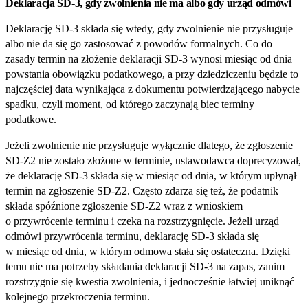
Deklaracja SD‑3, gdy zwolnienia nie ma albo gdy urząd odmówi
Deklarację SD‑3 składa się wtedy, gdy zwolnienie nie przysługuje
albo nie da się go zastosować z powodów formalnych. Co do
zasady termin na złożenie deklaracji SD‑3 wynosi miesiąc od dnia
powstania obowiązku podatkowego, a przy dziedziczeniu będzie to
najczęściej data wynikająca z dokumentu potwierdzającego nabycie
spadku, czyli moment, od którego zaczynają biec terminy
podatkowe.
Jeżeli zwolnienie nie przysługuje wyłącznie dlatego, że zgłoszenie
SD‑Z2 nie zostało złożone w terminie, ustawodawca doprecyzował,
że deklarację SD‑3 składa się w miesiąc od dnia, w którym upłynął
termin na zgłoszenie SD‑Z2. Często zdarza się też, że podatnik
składa spóźnione zgłoszenie SD‑Z2 wraz z wnioskiem
o przywrócenie terminu i czeka na rozstrzygnięcie. Jeżeli urząd
odmówi przywrócenia terminu, deklarację SD‑3 składa się
w miesiąc od dnia, w którym odmowa stała się ostateczna. Dzięki
temu nie ma potrzeby składania deklaracji SD‑3 na zapas, zanim
rozstrzygnie się kwestia zwolnienia, i jednocześnie łatwiej uniknąć
kolejnego przekroczenia terminu.