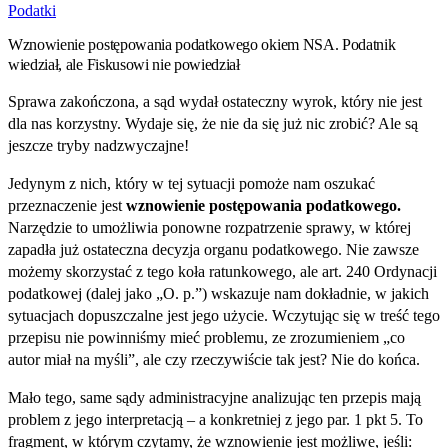
Podatki
Wznowienie postępowania podatkowego okiem NSA. Podatnik
wiedział, ale Fiskusowi nie powiedział
Sprawa zakończona, a sąd wydał ostateczny wyrok, który nie jest
dla nas korzystny. Wydaje się, że nie da się już nic zrobić? Ale są
jeszcze tryby nadzwyczajne!
Jedynym z nich, który w tej sytuacji pomoże nam oszukać
przeznaczenie jest
wznowienie postępowania podatkowego.
Narzędzie to umożliwia ponowne rozpatrzenie sprawy, w której
zapadła już ostateczna decyzja organu podatkowego. Nie zawsze
możemy skorzystać z tego koła ratunkowego, ale art. 240 Ordynacji
podatkowej (dalej jako „O. p.”) wskazuje nam dokładnie, w jakich
sytuacjach dopuszczalne jest jego użycie. Wczytując się w treść tego
przepisu nie powinniśmy mieć problemu, ze zrozumieniem „co
autor miał na myśli”, ale czy rzeczywiście tak jest? Nie do końca.
Mało tego, same sądy administracyjne analizując ten przepis mają
problem z jego interpretacją – a konkretniej z jego par. 1 pkt 5. To
fragment, w którym czytamy, że wznowienie jest możliwe, jeśli: