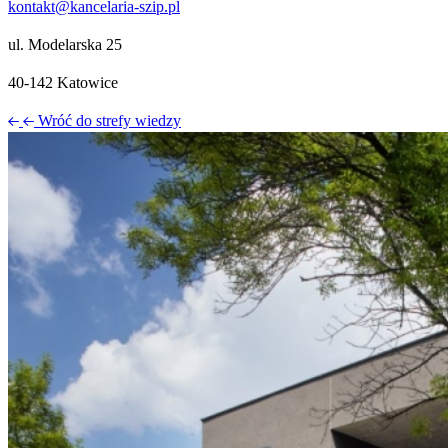
kontakt@kancelaria-szip.pl
ul. Modelarska 25
40‑142 Katowice
Wróć do strefy wiedzy