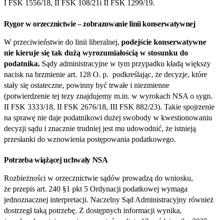
I FSK 1556/18, II FSK 108/21i II FSK 1299/19.
Rygor w orzecznictwie – zobrazowanie linii konserwatywnej
W przeciwieństwie do linii liberalnej,
podejście konserwatywne
nie kieruje się tak dużą wyrozumiałością w stosunku do
podatnika.
Sądy administracyjne w tym przypadku kładą większy
nacisk na brzmienie art. 128 O. p. podkreślając, że decyzje, które
stały się ostateczne, powinny być trwałe i niezmienne
(potwierdzenie tej tezy znajdujemy m.in. w wyrokach NSA o sygn.
II FSK 3333/18, II FSK 2676/18, III FSK 882/23). Takie spojrzenie
na sprawę nie daje podatnikowi dużej swobody w kwestionowaniu
decyzji sądu i znacznie trudniej jest mu udowodnić, że istnieją
przesłanki do wznowienia postępowania podatkowego.
Potrzeba wiążącej uchwały NSA
Rozbieżności w orzecznictwie sądów prowadzą do wniosku,
że przepis art. 240 §1 pkt 5 Ordynacji podatkowej wymaga
jednoznacznej interpretacji. Naczelny Sąd Administracyjny również
dostrzegł taką potrzebę. Z dostępnych informacji wynika,