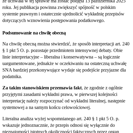
że uchwała w tej sprawie ma zostać podjęta 13 października 2025
roku. Jej publikacja powinna zwiększyć spójność w polskim
systemie prawnym i ostatecznie ujednolicić wykładnię przepisów
dotyczących wznowienia postępowania podatkowego.
Podsumowanie na chwilę obecną
Na chwilę obecną można stwierdzić, że sposób interpretacji art. 240
§ 1 pkt 5 O. p. pozostaje przedmiotem intensywnej debaty. Obie
linie interpretacyjne – liberalna i konserwatywna – są logicznie
uargumentowane, jednakże w oczekiwaniu na ostateczną uchwałę
SNA bardziej przekonywujące wydaje się podejście przyjazne dla
podatnika.
Za takim stanowiskiem przemawia fakt
, że zgodnie z ogólnie
przyjętymi zasadami wykładni prawa, w pierwszej kolejności
interpretację należy rozpoczynać od wykładni literalnej, następnie
systemowej a na samym końcu celowościowej.
Literalna analiza wyżej wspomnianego art. 240 § 1 pkt 5 O. p.
wskazuje jednoznacznie, że przepis odnosi się wyłącznie do
nieznajomości istotnych okoliczności faktycznych przez organ