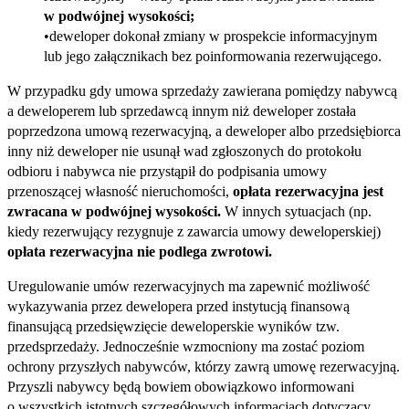
w podwójnej wysokości;
deweloper dokonał zmiany w prospekcie informacyjnym
lub jego załącznikach bez poinformowania rezerwującego.
W przypadku gdy umowa sprzedaży zawierana pomiędzy nabywcą
a deweloperem lub sprzedawcą innym niż deweloper została
poprzedzona umową rezerwacyjną, a deweloper albo przedsiębiorca
inny niż deweloper nie usunął wad zgłoszonych do protokołu
odbioru i nabywca nie przystąpił do podpisania umowy
przenoszącej własność nieruchomości,
opłata rezerwacyjna jest
zwracana w podwójnej wysokości.
W innych sytuacjach (np.
kiedy rezerwujący rezygnuje z zawarcia umowy deweloperskiej)
opłata rezerwacyjna nie podlega zwrotowi.
Uregulowanie umów rezerwacyjnych ma zapewnić możliwość
wykazywania przez dewelopera przed instytucją finansową
finansującą przedsięwzięcie deweloperskie wyników tzw.
przedsprzedaży. Jednocześnie wzmocniony ma zostać poziom
ochrony przyszłych nabywców, którzy zawrą umowę rezerwacyjną.
Przyszli nabywcy będą bowiem obowiązkowo informowani
o wszystkich istotnych szczegółowych informacjach dotyczący