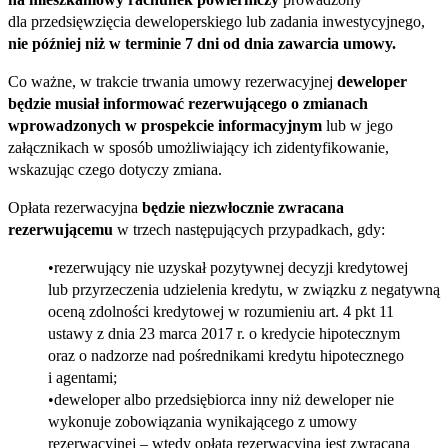
dla przedsięwzięcia deweloperskiego lub zadania inwestycyjnego,
nie później niż w terminie 7 dni od dnia zawarcia umowy.
Co ważne, w trakcie trwania umowy rezerwacyjnej
deweloper
będzie musiał informować rezerwującego o zmianach
wprowadzonych w prospekcie informacyjnym
lub w jego
załącznikach w sposób umożliwiający ich zidentyfikowanie,
wskazując czego dotyczy zmiana.
Opłata rezerwacyjna
będzie niezwłocznie zwracana
rezerwującemu
w trzech następujących przypadkach, gdy:
rezerwujący nie uzyskał pozytywnej decyzji kredytowej
lub przyrzeczenia udzielenia kredytu, w związku z negatywną
oceną zdolności kredytowej w rozumieniu art. 4 pkt 11
ustawy z dnia 23 marca 2017 r. o kredycie hipotecznym
oraz o nadzorze nad pośrednikami kredytu hipotecznego
i agentami;
deweloper albo przedsiębiorca inny niż deweloper nie
wykonuje zobowiązania wynikającego z umowy
rezerwacyjnej – wtedy opłata rezerwacyjna jest zwracana