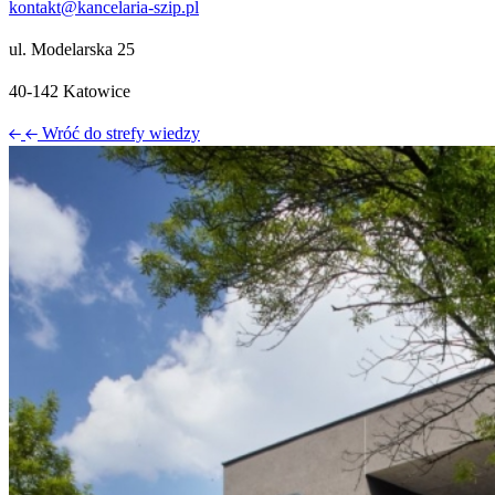
kontakt@kancelaria-szip.pl
ul. Modelarska 25
40‑142 Katowice
Wróć do strefy wiedzy