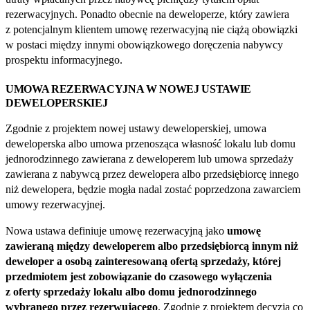
rezerwacyjnych. Ponadto obecnie na deweloperze, który zawiera
z potencjalnym klientem umowę rezerwacyjną nie ciążą obowiązki
w postaci między innymi obowiązkowego doręczenia nabywcy
prospektu informacyjnego.
UMOWA REZERWACYJNA W NOWEJ USTAWIE
DEWELOPERSKIEJ
Zgodnie z projektem nowej ustawy deweloperskiej, umowa
deweloperska albo umowa przenosząca własność lokalu lub domu
jednorodzinnego zawierana z deweloperem lub umowa sprzedaży
zawierana z nabywcą przez dewelopera albo przedsiębiorcę innego
niż dewelopera, będzie mogła nadal zostać poprzedzona zawarciem
umowy rezerwacyjnej.
Nowa ustawa definiuje umowę rezerwacyjną jako
umowę
zawieraną między deweloperem albo przedsiębiorcą innym niż
deweloper a osobą zainteresowaną ofertą sprzedaży, której
przedmiotem jest zobowiązanie do czasowego wyłączenia
z oferty sprzedaży lokalu albo domu jednorodzinnego
wybranego przez rezerwującego
. Zgodnie z projektem decyzja co