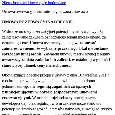
Nieruchomości i inwestycje budowlane
Umowa rezerwacyjna zostanie uregulowana ustawowo
UMOWA REZERWACYJNA OBECNIE
W drodze umowy rezerwacyjnej potencjalny nabywca wyraża
zainteresowanie zakupem oznaczonego lokalu mieszkalnego, za
oznaczoną cenę. Umowa rezerwacyjna ma
gwarantować
zainteresowanemu, że wybrany przez niego lokal nie zostanie
sprzedany innej osobie
. Zawarciu umowy rezerwacyjnej z reguły
towarzyszy
zapłata zadatku lub zaliczki, w ustalonej wysokości
stanowiącej ułamek ceny nieruchomości.
Obowiązujące obecnie przepisy ustawy z dnia 16 września 2011 r.
o ochronie praw nabywcy lokalu mieszkalnego lub domu
jednorodzinnego
nie regulują zagadnień związanych
z funkcjonującymi w obrocie gospodarczym umowami
rezerwacyjnymi.
W ocenie projektodawcy nowej ustawy
deweloperskiej, brak regulacji w tym zakresie może stanowić
potencjalne źródło zagrożeń interesów nabywcy, z uwagi na ryzyko
utraty wpłacanych przez nabywcę pieniędzy tytułem opłat