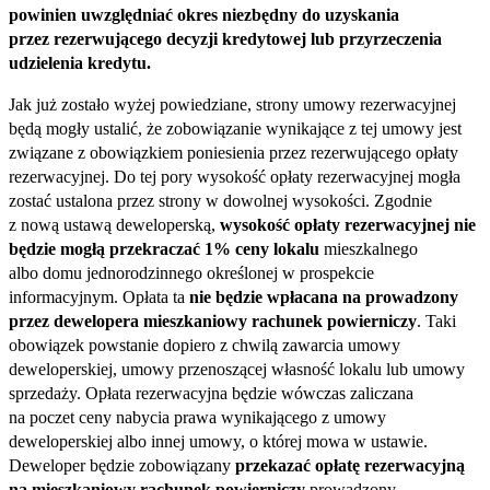
powinien uwzględniać okres niezbędny do uzyskania
przez rezerwującego decyzji kredytowej lub przyrzeczenia
udzielenia kredytu.
Jak już zostało wyżej powiedziane, strony umowy rezerwacyjnej
będą mogły ustalić, że zobowiązanie wynikające z tej umowy jest
związane z obowiązkiem poniesienia przez rezerwującego opłaty
rezerwacyjnej. Do tej pory wysokość opłaty rezerwacyjnej mogła
zostać ustalona przez strony w dowolnej wysokości. Zgodnie
z nową ustawą deweloperską,
wysokość opłaty rezerwacyjnej nie
będzie mogłą przekraczać
1% ceny lokalu
mieszkalnego
albo domu jednorodzinnego określonej w prospekcie
informacyjnym. Opłata ta
nie będzie wpłacana na prowadzony
przez dewelopera mieszkaniowy rachunek powierniczy
. Taki
obowiązek powstanie dopiero z chwilą zawarcia umowy
deweloperskiej, umowy przenoszącej własność lokalu lub umowy
sprzedaży. Opłata rezerwacyjna będzie wówczas zaliczana
na poczet ceny nabycia prawa wynikającego z umowy
deweloperskiej albo innej umowy, o której mowa w ustawie.
Deweloper będzie zobowiązany
przekazać opłatę rezerwacyjną
na mieszkaniowy rachunek powierniczy
prowadzony