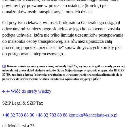
powinny być pozwane w procesie o ustalenie (korektę) płci
o małżonków osób transpłciowych oraz ich dzieci.
Co przy tym ciekawe, wniosek Prokuratora Generalnego osiągnął
odwrotny od zamierzonego skutek – w jego konsekwencji została
podjęta uchwała, która nie tylko limituje uczestników postępowania
do małżonka osoby transpłciowej, ale również upraszcza całą
procedurę poprzez „przeniesienie” spraw dotyczących korekty płci
do postępowania nieprocesowego.
[1]
Równocześnie na mocy omawianej uchwały Sąd Najwyższy odstąpił o zasady prawnej
uchwalonej przez skład siedmiu sędziów Sądu Najwyższego w sprawie o sygn. akt III CZP
37/89, zgodnie z którą (pisownia oryginalna): „występowanie transseksualizmu nie daje
podstawy do sprostowania w akcie urodzenia wpisu określającego płeć.”
Wróć do strefy wiedzy
SZiP Legal & SZiP Tax
+48 32 783 88 00
+48 32 783 88 88
kontakt@kancelaria-szip.pl
ul. Modelarska 25