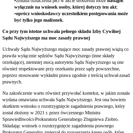
zmiana oznaczenia płci w akcie urodzenia może
nastąpić
wyłącznie na wniosek osoby, której dotyczy ten akt
;
oprócz wnioskodawcy uczestnikiem postępowania może
być tylko jego małżonek
.
Co przy tym istotne uchwała pełnego składu Izby Cywilnej
Sądu Najwyższego ma moc zasady prawnej
Uchwały Sądu Najwyższego mające moc zasady prawnej wiążą co
prawda wyłącznie sędziów Sądu Najwyższego (inne składy
orzekające), niemniej mocą autorytetu Sądu Najwyższego są one
również respektowane przy orzekaniu przez sądy powszechne,
poprzez stosowanie wykładni prawa zgodnie z treścią uchwał‑zasad
prawnych.
Na zakończenie warto również przywołać kontekst, w jakim została
wydana omawiana uchwała Sądu Najwyższego. Jest ona bowiem
skutkiem wniosku o rozstrzygnięcie zagadnienia prawnego, który
został złożony w 2021 r. przez ówczesnego Ministra
Sprawiedliwości‑Prokuratora Generalnego Zbigniewa Ziobro.
Składając wniosek o rozstrzygnięcie zagadnienia prawnego
Prokurator Generalny zmierzał do rozszerzenia kręgu osób, które