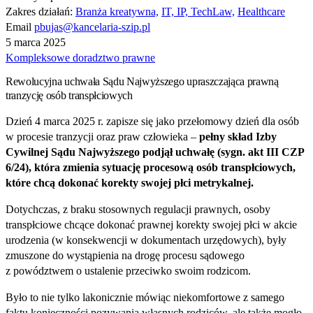
Zakres działań:
Branża kreatywna,
IT, IP, TechLaw,
Healthcare
Email
pbujas@kancelaria-szip.pl
5 marca 2025
Kompleksowe doradztwo prawne
Rewolucyjna uchwała Sądu Najwyższego upraszczająca prawną
tranzycję osób transpłciowych
Dzień 4 marca 2025 r. zapisze się jako przełomowy dzień dla osób
w procesie tranzycji oraz praw człowieka –
pełny skład Izby
Cywilnej Sądu Najwyższego podjął uchwałę (sygn. akt III CZP
6/24), która zmienia sytuację procesową osób transpłciowych,
które chcą dokonać korekty swojej płci metrykalnej.
Dotychczas, z braku stosownych regulacji prawnych, osoby
transpłciowe chcące dokonać prawnej korekty swojej płci w akcie
urodzenia (w konsekwencji w dokumentach urzędowych), były
zmuszone do wystąpienia na drogę procesu sądowego
z powództwem o ustalenie przeciwko swoim rodzicom.
Było to nie tylko lakonicznie mówiąc niekomfortowe z samego
faktu konieczności pozywania własnych rodziców, ale także mogło