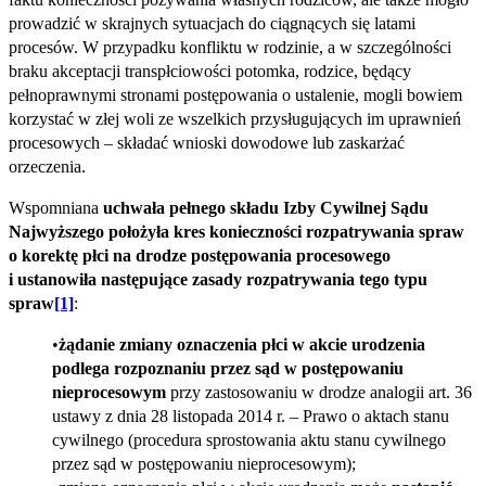
prowadzić w skrajnych sytuacjach do ciągnących się latami
procesów. W przypadku konfliktu w rodzinie, a w szczególności
braku akceptacji transpłciowości potomka, rodzice, będący
pełnoprawnymi stronami postępowania o ustalenie, mogli bowiem
korzystać w złej woli ze wszelkich przysługujących im uprawnień
procesowych – składać wnioski dowodowe lub zaskarżać
orzeczenia.
Wspomniana
uchwała pełnego składu Izby Cywilnej Sądu
Najwyższego położyła kres konieczności rozpatrywania spraw
o korektę płci na drodze postępowania procesowego
i ustanowiła następujące zasady rozpatrywania tego typu
spraw
[1]
:
żądanie zmiany oznaczenia płci w akcie urodzenia
podlega rozpoznaniu przez sąd w postępowaniu
nieprocesowym
przy zastosowaniu w drodze analogii art. 36
ustawy z dnia 28 listopada 2014 r. – Prawo o aktach stanu
cywilnego (procedura sprostowania aktu stanu cywilnego
przez sąd w postępowaniu nieprocesowym);