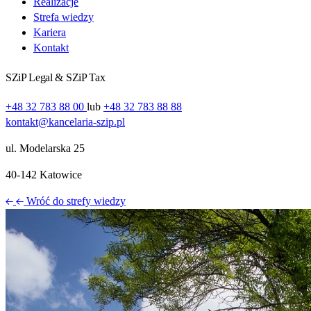
Realizacje
Strefa wiedzy
Kariera
Kontakt
SZiP Legal & SZiP Tax
+48 32 783 88 00
lub
+48 32 783 88 88
kontakt@kancelaria-szip.pl
ul. Modelarska 25
40‑142 Katowice
Wróć do strefy wiedzy