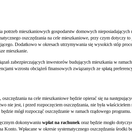
a potrzeb mieszkaniowych gospodarstw domowych nieposiadających m
matycznego oszczędzania na cele mieszkaniowe, przy czym dotyczy to
jącego. Dodatkowo w okresach utrzymywania się wysokich stóp proc
ze mieszkanie.
wiązań zabezpieczających inwestorów budujących mieszkania w rama
jami wzrostu obciążeń finansowych związanych ze spłatą preferencyj
 oszczędzania na cele mieszkaniowe będzie opierać się na następując
o nie jest, i przed rozpoczęciem oszczędzania, nie była właścicielem
 będzie mógł rozpocząć oszczędzanie w ramach rządowego programu.
sięcznym dokonywaniu
wpłat na rachunek
oraz będzie mogło dotyczyć
na Konto. Wpłacane w okresie systematycznego oszczędzania środki 