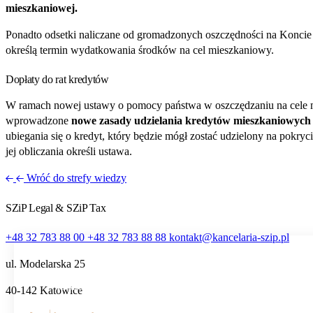
mieszkaniowej.
Ponadto odsetki naliczane od gromadzonych oszczędności na Konc
określą termin wydatkowania środków na cel mieszkaniowy.
Dopłaty do rat kredytów
W ramach nowej ustawy o pomocy państwa w oszczędzaniu na cele m
wprowadzone
nowe zasady udzielania kredytów mieszkaniowych 
ubiegania się o kredyt, który będzie mógł zostać udzielony na pokr
jej obliczania określi ustawa.
Wróć do strefy wiedzy
SZiP Legal & SZiP Tax
+48 32 783 88 00
+48 32 783 88 88
kontakt@kancelaria-szip.pl
ul. Modelarska 25
Ta strona używa plików cookie i umożliwia wybór, które
40‑142 Katowice
z nich chcesz zaakceptować.