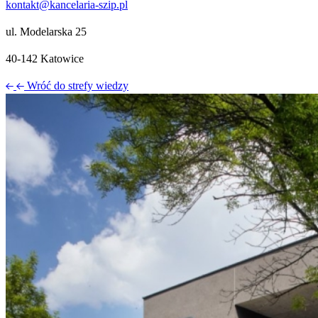
kontakt@kancelaria-szip.pl
ul. Modelarska 25
40‑142 Katowice
Wróć do strefy wiedzy