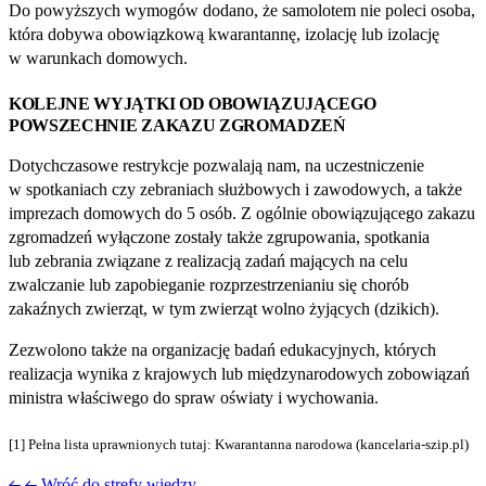
Do powyższych wymogów dodano, że samolotem nie poleci osoba,
która dobywa obowiązkową kwarantannę, izolację lub izolację
w warunkach domowych.
KOLEJNE WYJĄTKI OD OBOWIĄZUJĄCEGO
POWSZECHNIE ZAKAZU ZGROMADZEŃ
Dotychczasowe restrykcje pozwalają nam, na uczestniczenie
w spotkaniach czy zebraniach służbowych i zawodowych, a także
imprezach domowych do 5 osób. Z ogólnie obowiązującego zakazu
zgromadzeń wyłączone zostały także zgrupowania, spotkania
lub zebrania związane z realizacją zadań mających na celu
zwalczanie lub zapobieganie rozprzestrzenianiu się chorób
zakaźnych zwierząt, w tym zwierząt wolno żyjących (dzikich).
Zezwolono także na organizację badań edukacyjnych, których
realizacja wynika z krajowych lub międzynarodowych zobowiązań
ministra właściwego do spraw oświaty i wychowania.
[1] Pełna lista uprawnionych tutaj: Kwarantanna narodowa (kancelaria‑szip.pl)
Wróć do strefy wiedzy