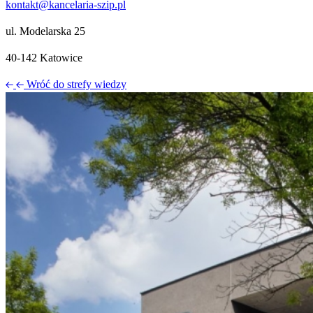
kontakt@kancelaria-szip.pl
ul. Modelarska 25
40‑142 Katowice
Wróć do strefy wiedzy