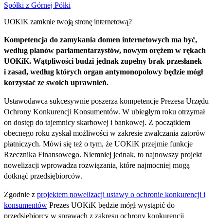
Spółki z Górnej Półki
UOKiK zamknie twoją stronę internetową?
Kompetencja do zamykania domen internetowych ma być,
według planów parlamentarzystów, nowym orężem w rękach
UOKiK. Wątpliwości budzi jednak zupełny brak przesłanek
i zasad, według których organ antymonopolowy będzie mógł
korzystać ze swoich uprawnień.
Ustawodawca sukcesywnie poszerza kompetencje Prezesa Urzędu
Ochrony Konkurencji Konsumentów. W ubiegłym roku otrzymał
on dostęp do tajemnicy skarbowej i bankowej. Z początkiem
obecnego roku zyskał możliwości w zakresie zwalczania zatorów
płatniczych. Mówi się też o tym, że UOKiK przejmie funkcje
Rzecznika Finansowego. Niemniej jednak, to najnowszy projekt
nowelizacji wprowadza rozwiązania, które najmocniej mogą
dotknąć przedsiębiorców.
Zgodnie z
projektem nowelizacji ustawy o ochronie konkurencji i
konsumentów
Prezes UOKiK będzie mógł wystąpić do
przedsiębiorcy w sprawach z zakresu ochrony konkurencji