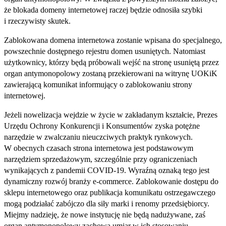
że blokada domeny internetowej raczej będzie odnosiła szybki
i rzeczywisty skutek.
Zablokowana domena internetowa zostanie wpisana do specjalnego,
powszechnie dostępnego rejestru domen usuniętych. Natomiast
użytkownicy, którzy będą próbowali wejść na stronę usuniętą przez
organ antymonopolowy zostaną przekierowani na witrynę UOKiK
zawierającą komunikat informujący o zablokowaniu strony
internetowej.
Jeżeli nowelizacja wejdzie w życie w zakładanym kształcie, Prezes
Urzędu Ochrony Konkurencji i Konsumentów zyska potężne
narzędzie w zwalczaniu nieuczciwych praktyk rynkowych.
W obecnych czasach strona internetowa jest podstawowym
narzędziem sprzedażowym, szczególnie przy ograniczeniach
wynikających z pandemii COVID‑19. Wyraźną oznaką tego jest
dynamiczny rozwój branży e‑commerce. Zablokowanie dostępu do
sklepu internetowego oraz publikacja komunikatu ostrzegawczego
mogą podziałać zabójczo dla siły marki i renomy przedsiębiorcy.
Miejmy nadzieję, że nowe instytucję nie będą nadużywane, zaś
organ antymonopolowy zachowa umiar w ich stosowaniu.