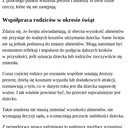
Z prawnego punktu widzenia prezent i alimenty to dwie różne
rzeczy, które się nie zastępują.
Współpraca rodziców w okresie świąt
Zdarza się, że święta uświadamiają, iż obecna wysokość alimentów
nie przystaje do realnych kosztów utrzymania dziecka. Same święta
nie są jednak podstawą do zmiany alimentów. Mogą natomiast być
momentem refleksji i impulsem do podjęcia dalszych kroków
w przyszłości, jeśli sytuacja dziecka lub rodziców rzeczywiście się
zmieniła.
Coraz częściej rodzice po rozstaniu wspólnie ustalają droższy
prezent, dzielą się kosztami wyjazdu lub dodatkowych atrakcji,
rozmawiają o tym, co w danym roku jest dla dziecka naprawdę
ważne. I tak właśnie powinno być, bo przecież najważniejsze jest
dziecko.
Takie ustalenia nie muszą zmieniać wysokości alimentów, nie
wymagają decyzji sądu, a wzmacniają poczucie stabilności dziecka.
Z perspektywy prawa rodzinnego to najlepszy możliwy scenariusz.