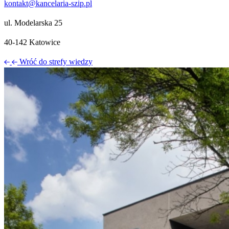
kontakt@kancelaria-szip.pl
ul. Modelarska 25
40‑142 Katowice
Wróć do strefy wiedzy