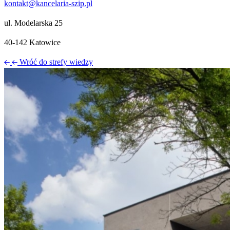
kontakt@kancelaria-szip.pl
ul. Modelarska 25
40‑142 Katowice
Wróć do strefy wiedzy