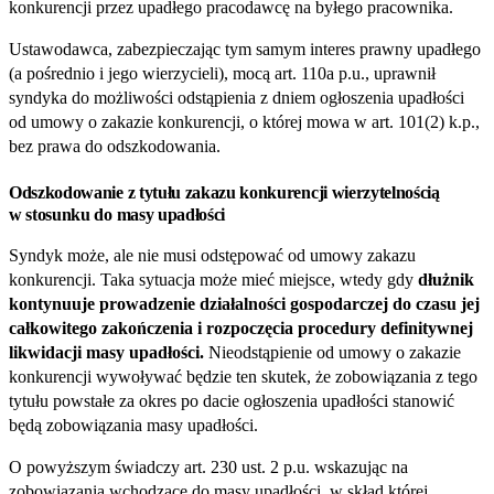
konkurencji przez upadłego pracodawcę na byłego pracownika.
Ustawodawca, zabezpieczając tym samym interes prawny upadłego
(a pośrednio i jego wierzycieli), mocą art. 110a p.u., uprawnił
syndyka do możliwości odstąpienia z dniem ogłoszenia upadłości
od umowy o zakazie konkurencji, o której mowa w art. 101(2) k.p.,
bez prawa do odszkodowania.
Odszkodowanie z tytułu zakazu konkurencji wierzytelnością
w stosunku do masy upadłości
Syndyk może, ale nie musi odstępować od umowy zakazu
konkurencji. Taka sytuacja może mieć miejsce, wtedy gdy
dłużnik
kontynuuje prowadzenie działalności gospodarczej do czasu jej
całkowitego zakończenia i rozpoczęcia procedury definitywnej
likwidacji masy upadłości.
Nieodstąpienie od umowy o zakazie
konkurencji wywoływać będzie ten skutek, że zobowiązania z tego
tytułu powstałe za okres po dacie ogłoszenia upadłości stanowić
będą zobowiązania masy upadłości.
O powyższym świadczy art. 230 ust. 2 p.u. wskazując na
zobowiązania wchodzące do masy upadłości, w skład której