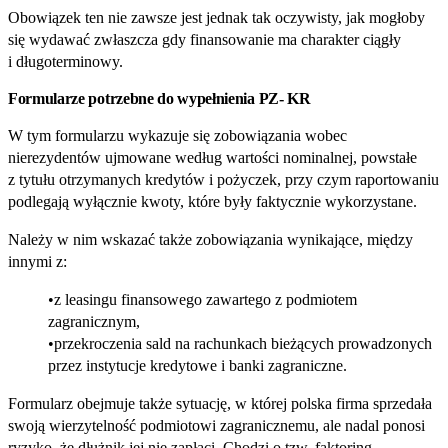
Obowiązek ten nie zawsze jest jednak tak oczywisty, jak mogłoby
się wydawać zwłaszcza gdy finansowanie ma charakter ciągły
i długoterminowy.
Formularze potrzebne do wypełnienia
PZ- KR
W tym formularzu wykazuje się zobowiązania wobec
nierezydentów ujmowane według wartości nominalnej, powstałe
z tytułu otrzymanych kredytów i pożyczek, przy czym raportowaniu
podlegają wyłącznie kwoty, które były faktycznie wykorzystane.
Należy w nim wskazać także zobowiązania wynikające, między
innymi z:
z leasingu finansowego zawartego z podmiotem
zagranicznym,
przekroczenia sald na rachunkach bieżących prowadzonych
przez instytucje kredytowe i banki zagraniczne.
Formularz obejmuje także sytuację, w której polska firma sprzedała
swoją wierzytelność podmiotowi zagranicznemu, ale nadal ponosi
ryzyko, że dłużnik jej nie zapłaci. Chodzi o tzw. faktoring