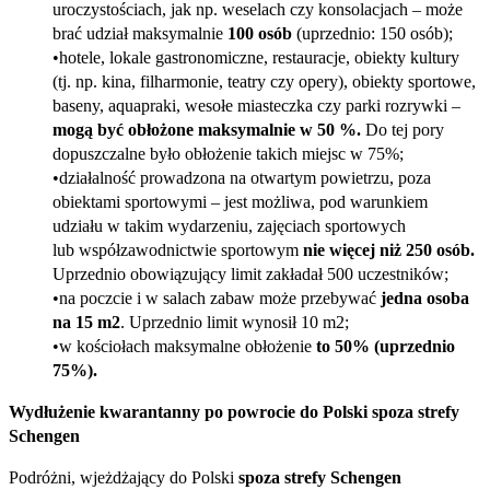
uroczystościach, jak np. weselach czy konsolacjach – może
brać udział maksymalnie
100 osób
(uprzednio: 150 osób);
hotele, lokale gastronomiczne, restauracje, obiekty kultury
(tj. np. kina, filharmonie, teatry czy opery), obiekty sportowe,
baseny, aquapraki, wesołe miasteczka czy parki rozrywki –
mogą być obłożone maksymalnie w 50 %.
Do tej pory
dopuszczalne było obłożenie takich miejsc w 75%;
działalność prowadzona na otwartym powietrzu, poza
obiektami sportowymi – jest możliwa, pod warunkiem
udziału w takim wydarzeniu, zajęciach sportowych
lub współzawodnictwie sportowym
nie więcej niż 250 osób.
Uprzednio obowiązujący limit zakładał 500 uczestników;
na poczcie i w salach zabaw może przebywać
jedna osoba
na 15 m2
. Uprzednio limit wynosił 10 m2;
w kościołach maksymalne obłożenie
to 50%
(uprzednio
75%).
Wydłużenie kwarantanny po powrocie do Polski spoza strefy
Schengen
Podróżni, wjeżdżający do Polski
spoza strefy Schengen