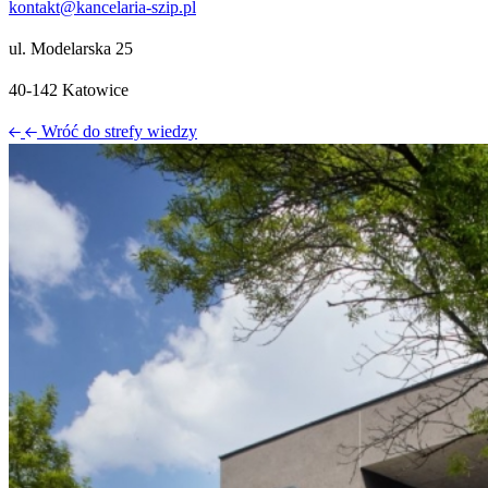
kontakt@kancelaria-szip.pl
ul. Modelarska 25
40‑142 Katowice
Wróć do strefy wiedzy