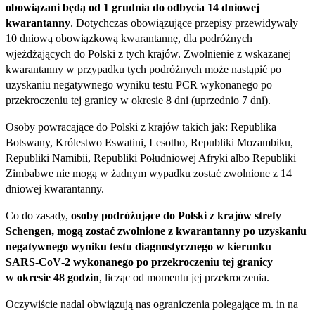
obowiązani będą od 1 grudnia do odbycia 14 dniowej
kwarantanny
. Dotychczas obowiązujące przepisy przewidywały
10 dniową obowiązkową kwarantannę, dla podróżnych
wjeżdżających do Polski z tych krajów. Zwolnienie z wskazanej
kwarantanny w przypadku tych podróżnych może nastąpić po
uzyskaniu negatywnego wyniku testu PCR wykonanego po
przekroczeniu tej granicy w okresie 8 dni (uprzednio 7 dni).
Osoby powracające do Polski z krajów takich jak: Republika
Botswany, Królestwo Eswatini, Lesotho, Republiki Mozambiku,
Republiki Namibii, Republiki Południowej Afryki albo Republiki
Zimbabwe nie mogą w żadnym wypadku zostać zwolnione z 14
dniowej kwarantanny.
Co do zasady,
osoby podróżujące do Polski z krajów strefy
Schengen, mogą zostać zwolnione z kwarantanny po uzyskaniu
negatywnego wyniku testu diagnostycznego w kierunku
SARS‑CoV‑2 wykonanego po przekroczeniu tej granicy
w okresie 48 godzin
, licząc od momentu jej przekroczenia.
Oczywiście nadal obwiązują nas ograniczenia polegające m. in na