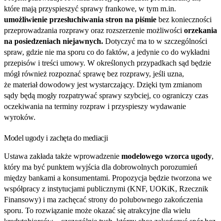
które mają przyspieszyć sprawy frankowe, w tym m.in.
umożliwienie przesłuchiwania stron na piśmie
bez konieczności
przeprowadzania rozprawy oraz rozszerzenie możliwości
orzekania
na posiedzeniach niejawnych.
Dotyczyć ma to w szczególności
spraw, gdzie nie ma sporu co do faktów, a jedynie co do wykładni
przepisów i treści umowy. W określonych przypadkach sąd będzie
mógł również rozpoznać sprawę bez rozprawy, jeśli uzna,
że materiał dowodowy jest wystarczający. Dzięki tym zmianom
sądy będą mogły rozpatrywać sprawy szybciej, co ograniczy czas
oczekiwania na terminy rozpraw i przyspieszy wydawanie
wyroków.
Model ugody i zachęta do mediacji
Ustawa zakłada także wprowadzenie
modelowego wzorca ugody
,
który ma być punktem wyjścia dla dobrowolnych porozumień
między bankami a konsumentami. Propozycja będzie tworzona we
współpracy z instytucjami publicznymi (KNF, UOKiK, Rzecznik
Finansowy) i ma zachęcać strony do polubownego zakończenia
sporu. To rozwiązanie może okazać się atrakcyjne dla wielu