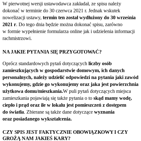
W pierwotnej wersji ustawodawca zakładał, ze spisu należy
dokonać w terminie do 30 czerwca 2021 r. Jednak wskutek
nowelizacji ustawy,
termin ten został wydłużony do 30 września
2021 r
. Do tego dnia będzie można dokonać spisu, zarówno
w formie wypełnienie formularza online jak i udzielenia informacji
rachmistrzowi.
NA JAKIE PYTANIA SIĘ PRZYGOTOWAĆ?
Oprócz standardowych pytań dotyczących
liczby osób
zamieszkujących w gospodarstwie domowym, ich danych
personalnych, należy udzielić odpowiedzi na pytania jaki zawód
wykonujemy, gdzie go wykonujemy oraz jaka jest powierzchnia
użytkowa domu/mieszkania.
W puli pytań dotyczących miejsca
zamieszkania pojawiają się także pytania o to
skąd mamy wodę,
ciepło i prąd oraz ile w lokalu jest pomieszczeń z dostępem
do światła
. Zbierane są także dane dotyczące
wyznania
oraz posiadanego wykształcenia.
CZY SPIS JEST FAKTYCZNIE OBOWIĄZKOWY I CZY
GROŻĄ NAM JAKIEŚ KARY?