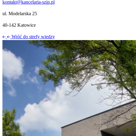
kontakt@kancelaria-szip.pl
ul. Modelarska 25
40‑142 Katowice
Wróć do strefy wiedzy