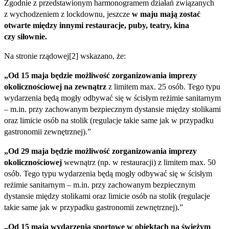
Zgodnie z przedstawionym harmonogramem działań związanych
z wychodzeniem z lockdownu, jeszcze
w maju mają zostać
otwarte między innymi restauracje, puby, teatry, kina
czy siłownie.
Na stronie rządowej[2] wskazano, że:
„Od 15 maja będzie możliwość zorganizowania imprezy
okolicznościowej na zewnątrz
z limitem max. 25 osób. Tego typu
wydarzenia będą mogły odbywać się w ścisłym reżimie sanitarnym
– m.in. przy zachowanym bezpiecznym dystansie między stolikami
oraz limicie osób na stolik (regulacje takie same jak w przypadku
gastronomii zewnętrznej).”
„Od 29 maja
będzie możliwość
zorganizowania imprezy
okolicznościowej
wewnątrz (np. w restauracji) z limitem max. 50
osób. Tego typu wydarzenia będą mogły odbywać się w ścisłym
reżimie sanitarnym – m.in. przy zachowanym bezpiecznym
dystansie między stolikami oraz limicie osób na stolik (regulacje
takie same jak w przypadku gastronomii zewnętrznej).”
„Od 15 maja
wydarzenia sportowe w obiektach na świeżym