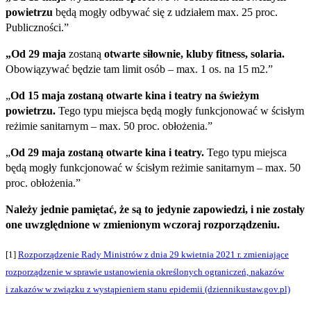
powietrzu
będą mogły odbywać się z udziałem max. 25 proc.
Publiczności.”
„Od 29 maja
zostaną
otwarte siłownie, kluby fitness, solaria.
Obowiązywać będzie tam limit osób – max. 1 os. na 15 m2.”
„
Od 15 maja
zostaną otwarte kina i teatry na świeżym
powietrzu.
Tego typu miejsca będą mogły funkcjonować w ścisłym
reżimie sanitarnym – max. 50 proc. obłożenia.”
„
Od
29
maja zostaną otwarte kina i teatry.
Tego typu miejsca
będą mogły funkcjonować w ścisłym reżimie sanitarnym – max. 50
proc. obłożenia.”
Należy jednie pamiętać, że są to jedynie zapowiedzi, i nie zostały
one uwzględnione w zmienionym wczoraj rozporządzeniu.
[1]
Rozporządzenie Rady Ministrów z dnia 29 kwietnia 2021 r. zmieniające
rozporządzenie w sprawie ustanowienia określonych ograniczeń, nakazów
i zakazów w związku z wystąpieniem stanu epidemii (dziennikustaw.gov.pl)