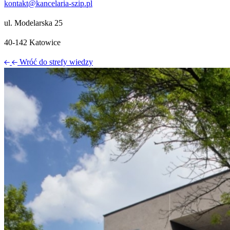
kontakt@kancelaria-szip.pl
ul. Modelarska 25
40‑142 Katowice
Wróć do strefy wiedzy