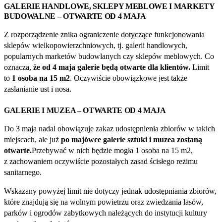
GALERIE HANDLOWE, SKLEPY MEBLOWE I MARKETY
BUDOWALNE – OTWARTE OD 4 MAJA
Z rozporządzenie znika ograniczenie dotyczące funkcjonowania
sklepów wielkopowierzchniowych, tj. galerii handlowych,
popularnych marketów budowlanych czy sklepów meblowych. Co
oznacza,
że od 4 maja galerie będą otwarte dla klientów.
Limit
to
1 osoba na 15
m2
. Oczywiście obowiązkowe jest także
zasłanianie ust i nosa.
GALERIE I MUZEA – OTWARTE OD 4 MAJA
Do 3 maja nadal obowiązuje zakaz udostępnienia zbiorów w takich
miejscach, ale już
po majówce galerie sztuki i muzea zostaną
otwarte.
Przebywać w nich będzie mogła 1 osoba na 15 m2,
z zachowaniem oczywiście pozostałych zasad ścisłego reżimu
sanitarnego.
Wskazany powyżej limit nie dotyczy jednak udostępniania zbiorów,
które znajdują się na wolnym powietrzu oraz zwiedzania lasów,
parków i ogrodów zabytkowych należących do instytucji kultury