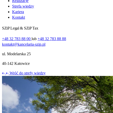
Realizacje
Strefa wiedzy
Kariera
Kontakt
SZiP Legal & SZiP Tax
+48 32 783 88 00
lub
+48 32 783 88 88
kontakt@kancelaria-szip.pl
ul. Modelarska 25
40‑142 Katowice
Wróć do strefy wiedzy