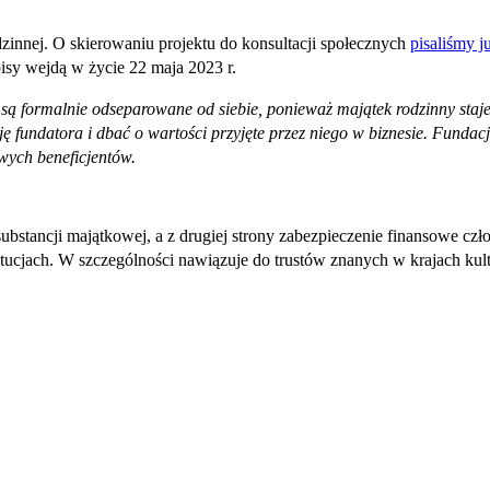
dzinnej. O skierowaniu projektu do konsultacji społecznych
pisaliśmy j
isy wejdą w życie 22 maja 2023 r.
na są formalnie odseparowane od siebie, ponieważ majątek rodzinny staje
ę fundatora i dbać o wartości przyjęte przez niego w biznesie. Fundac
owych beneficjentów.
ubstancji majątkowej, a z drugiej strony zabezpieczenie finansowe czł
ucjach. W szczególności nawiązuje do trustów znanych w krajach kult