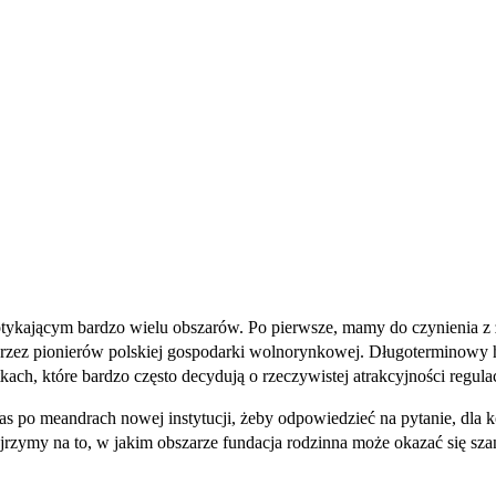
 dotykającym bardzo wielu obszarów. Po pierwsze, mamy do czynienia
ez pionierów polskiej gospodarki wolnorynkowej. Długoterminowy hor
ch, które bardzo często decydują o rzeczywistej atrakcyjności regulac
o meandrach nowej instytucji, żeby odpowiedzieć na pytanie, dla kog
jrzymy na to, w jakim obszarze fundacja rodzinna może okazać się sz