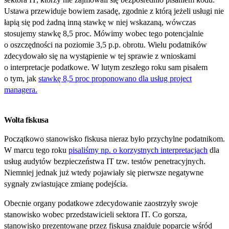
Ustawa przewiduje bowiem zasadę, zgodnie z którą jeżeli usługi nie
łapią się pod żadną inną stawkę w niej wskazaną, wówczas
stosujemy stawkę 8,5 proc. Mówimy wobec tego potencjalnie
o oszczędności na poziomie 3,5 p.p. obrotu. Wielu podatników
zdecydowało się na wystąpienie w tej sprawie z wnioskami
o interpretacje podatkowe. W lutym zeszłego roku sam pisałem
o tym, jak
stawkę 8,5 proc proponowano dla usług project
managera.
Wolta fiskusa
Początkowo stanowisko fiskusa nieraz było przychylne podatnikom.
W marcu tego roku
pisaliśmy np. o korzystnych interpretacjach
dla
usług audytów bezpieczeństwa IT tzw. testów penetracyjnych.
Niemniej jednak już wtedy pojawiały się pierwsze negatywne
sygnały zwiastujące zmianę podejścia.
Obecnie organy podatkowe zdecydowanie zaostrzyły swoje
stanowisko wobec przedstawicieli sektora IT. Co gorsza,
stanowisko prezentowane przez fiskusa znajduje poparcie wśród