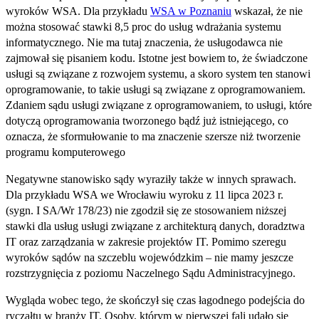
wyroków WSA. Dla przykładu
WSA w Poznaniu
wskazał, że nie
można stosować stawki 8,5 proc do usług wdrażania systemu
informatycznego. Nie ma tutaj znaczenia, że usługodawca nie
zajmował się pisaniem kodu. Istotne jest bowiem to, że świadczone
usługi są związane z rozwojem systemu, a skoro system ten stanowi
oprogramowanie, to takie usługi są związane z oprogramowaniem.
Zdaniem sądu usługi związane z oprogramowaniem, to usługi, które
dotyczą oprogramowania tworzonego bądź już istniejącego, co
oznacza, że sformułowanie to ma znaczenie szersze niż tworzenie
programu komputerowego
Negatywne stanowisko sądy wyraziły także w innych sprawach.
Dla przykładu WSA we Wrocławiu wyroku z 11 lipca 2023 r.
(sygn. I SA/Wr 178/23) nie zgodził się ze stosowaniem niższej
stawki dla usług usługi związane z architekturą danych, doradztwa
IT oraz zarządzania w zakresie projektów IT. Pomimo szeregu
wyroków sądów na szczeblu wojewódzkim – nie mamy jeszcze
rozstrzygnięcia z poziomu Naczelnego Sądu Administracyjnego.
Wygląda wobec tego, że skończył się czas łagodnego podejścia do
ryczałtu w branży IT. Osoby, którym w pierwszej fali udało się