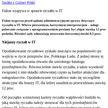
Spółki z Górnej Półki
Fiskus wygrywa w sprawie ryczałtu w IT
Fiskus wygrywa przed sądami administracyjnymi sprawy dotyczące
ryczałtu w IT. Wbrew pierwotnym, korzystnym interpretacjom – usługi
pobocznie związane z oprogramowaniem powinny być objęte stawką 12 proc
podatku. Również sądy odmawiają stosowania korzystnej stawki 8,5 proc.
Niejasny ryczałt w IT
Opodatkowanie ryczałtowe zyskało znacząco na popularności po
wejściu w życie przepisów tzw. Polskiego Ładu. Z jednej strony tę
formę opodatkowania otwarto dla szerokiego katalogu
przedsiębiorców. Równocześnie stawki ryczałtu, a także wysokość
związanej z nim składki zdrowotnej często są bardzo atrakcyjne dla
usługodawców. Opodatkowanie ryczałtowe stało się szczególnie
atrakcyjne dla branży IT, dla której zasadniczo przewidziano stawkę
12 proc.
Od początku wzmożonej kariery ryczałtu wątpliwości budziło to,
jaką stawkę ryczałtu należy stosować dla tych przedsiębiorców
sektora IT, którzy nie zajmowali się bezpośrednio pisaniem kodu.