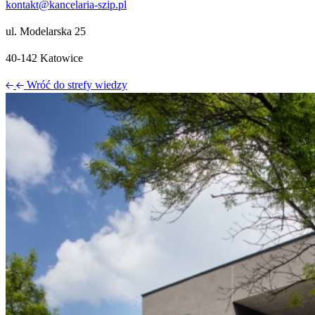
kontakt@kancelaria-szip.pl
ul. Modelarska 25
40‑142 Katowice
Wróć do strefy wiedzy