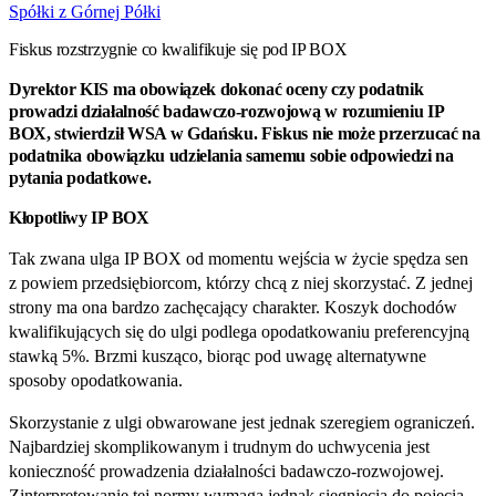
Spółki z Górnej Półki
Fiskus rozstrzygnie co kwalifikuje się pod IP BOX
Dyrektor KIS ma obowiązek dokonać oceny czy podatnik
prowadzi działalność badawczo‑rozwojową w rozumieniu IP
BOX, stwierdził WSA w Gdańsku. Fiskus nie może przerzucać na
podatnika obowiązku udzielania samemu sobie odpowiedzi na
pytania podatkowe.
Kłopotliwy IP BOX
Tak zwana ulga IP BOX od momentu wejścia w życie spędza sen
z powiem przedsiębiorcom, którzy chcą z niej skorzystać. Z jednej
strony ma ona bardzo zachęcający charakter. Koszyk dochodów
kwalifikujących się do ulgi podlega opodatkowaniu preferencyjną
stawką 5%. Brzmi kusząco, biorąc pod uwagę alternatywne
sposoby opodatkowania.
Skorzystanie z ulgi obwarowane jest jednak szeregiem ograniczeń.
Najbardziej skomplikowanym i trudnym do uchwycenia jest
konieczność prowadzenia działalności badawczo‑rozwojowej.
Zinterpretowanie tej normy wymaga jednak sięgnięcia do pojęcia