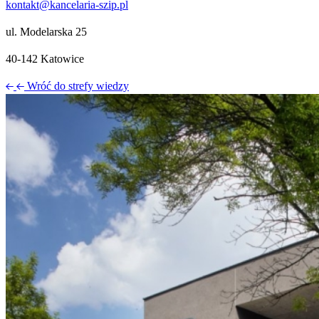
kontakt@kancelaria-szip.pl
ul. Modelarska 25
40‑142 Katowice
Wróć do strefy wiedzy