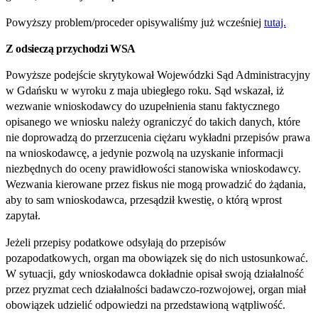
Powyższy problem/proceder opisywaliśmy już wcześniej
tutaj.
Z odsieczą przychodzi WSA
Powyższe podejście skrytykował Wojewódzki Sąd Administracyjny
w Gdańsku w wyroku z maja ubiegłego roku. Sąd wskazał, iż
wezwanie wnioskodawcy do uzupełnienia stanu faktycznego
opisanego we wniosku należy ograniczyć do takich danych, które
nie doprowadzą do przerzucenia ciężaru wykładni przepisów prawa
na wnioskodawcę, a jedynie pozwolą na uzyskanie informacji
niezbędnych do oceny prawidłowości stanowiska wnioskodawcy.
Wezwania kierowane przez fiskus nie mogą prowadzić do żądania,
aby to sam wnioskodawca, przesądził kwestię, o którą wprost
zapytał.
Jeżeli przepisy podatkowe odsyłają do przepisów
pozapodatkowych, organ ma obowiązek się do nich ustosunkować.
W sytuacji, gdy wnioskodawca dokładnie opisał swoją działalność
przez pryzmat cech działalności badawczo‑rozwojowej, organ miał
obowiązek udzielić odpowiedzi na przedstawioną wątpliwość.