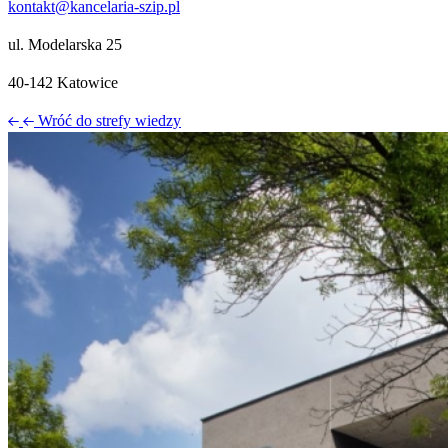
kontakt@kancelaria-szip.pl
ul. Modelarska 25
40‑142 Katowice
Wróć do strefy wiedzy