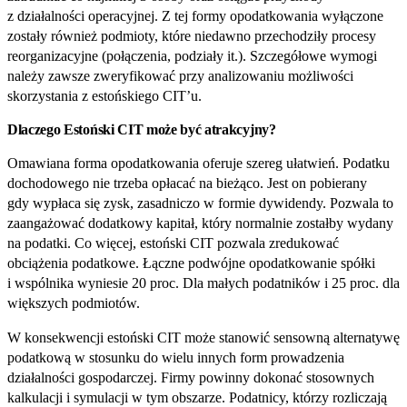
z działalności operacyjnej. Z tej formy opodatkowania wyłączone
zostały również podmioty, które niedawno przechodziły procesy
reorganizacyjne (połączenia, podziały it.). Szczegółowe wymogi
należy zawsze zweryfikować przy analizowaniu możliwości
skorzystania z estońskiego CIT’u.
Dlaczego Estoński CIT może być atrakcyjny?
Omawiana forma opodatkowania oferuje szereg ułatwień. Podatku
dochodowego nie trzeba opłacać na bieżąco. Jest on pobierany
gdy wypłaca się zysk, zasadniczo w formie dywidendy. Pozwala to
zaangażować dodatkowy kapitał, który normalnie zostałby wydany
na podatki. Co więcej, estoński CIT pozwala zredukować
obciążenia podatkowe. Łączne podwójne opodatkowanie spółki
i wspólnika wyniesie 20 proc. Dla małych podatników i 25 proc. dla
większych podmiotów.
W konsekwencji estoński CIT może stanowić sensowną alternatywę
podatkową w stosunku do wielu innych form prowadzenia
działalności gospodarczej. Firmy powinny dokonać stosownych
kalkulacji i symulacji w tym obszarze. Podatnicy, którzy rozliczają