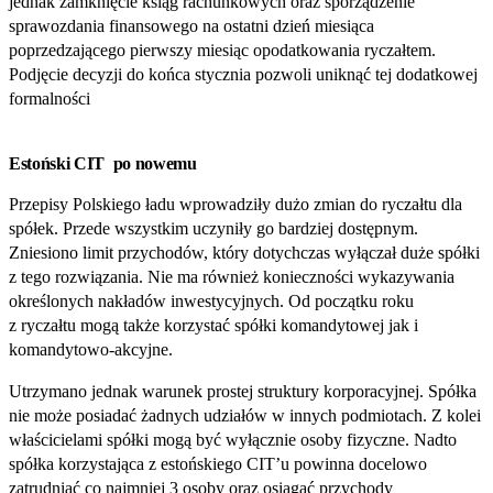
jednak zamknięcie ksiąg rachunkowych oraz sporządzenie
sprawozdania finansowego na ostatni dzień miesiąca
poprzedzającego pierwszy miesiąc opodatkowania ryczałtem.
Podjęcie decyzji do końca stycznia pozwoli uniknąć tej dodatkowej
formalności
Estoński CIT po nowemu
Przepisy Polskiego ładu wprowadziły dużo zmian do ryczałtu dla
spółek. Przede wszystkim uczyniły go bardziej dostępnym.
Zniesiono limit przychodów, który dotychczas wyłączał duże spółki
z tego rozwiązania. Nie ma również konieczności wykazywania
określonych nakładów inwestycyjnych. Od początku roku
z ryczałtu mogą także korzystać spółki komandytowej jak i
komandytowo‑akcyjne.
Utrzymano jednak warunek prostej struktury korporacyjnej. Spółka
nie może posiadać żadnych udziałów w innych podmiotach. Z kolei
właścicielami spółki mogą być wyłącznie osoby fizyczne. Nadto
spółka korzystająca z estońskiego CIT’u powinna docelowo
zatrudniać co najmniej 3 osoby oraz osiągać przychody