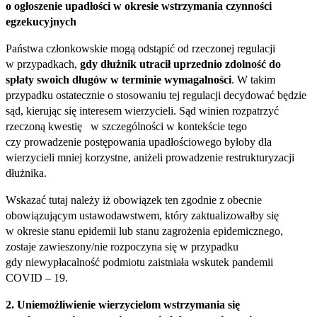
o ogłoszenie upadłości w okresie wstrzymania czynności
egzekucyjnych
Państwa członkowskie mogą odstąpić od rzeczonej regulacji
w przypadkach,
gdy dłużnik utracił uprzednio zdolność do
spłaty swoich długów w terminie wymagalności
. W takim
przypadku ostatecznie o stosowaniu tej regulacji decydować będzie
sąd, kierując się interesem wierzycieli. Sąd winien rozpatrzyć
rzeczoną kwestię w szczególności w kontekście tego
czy prowadzenie postępowania upadłościowego byłoby dla
wierzycieli mniej korzystne, aniżeli prowadzenie restrukturyzacji
dłużnika.
Wskazać tutaj należy iż obowiązek ten zgodnie z obecnie
obowiązującym ustawodawstwem, który zaktualizowałby się
w okresie stanu epidemii lub stanu zagrożenia epidemicznego,
zostaje zawieszony/nie rozpoczyna się w przypadku
gdy niewypłacalność podmiotu zaistniała wskutek pandemii
COVID – 19.
2. Uniemożliwienie wierzycielom
wstrzymania się