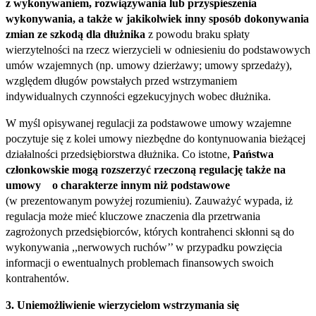
z wykonywaniem, rozwiązywania lub przyspieszenia
wykonywania, a także w jakikolwiek inny sposób dokonywania
zmian ze szkodą dla dłużnika
z powodu braku spłaty
wierzytelności na rzecz wierzycieli w odniesieniu do podstawowych
umów wzajemnych (np. umowy dzierżawy; umowy sprzedaży),
względem długów powstałych przed wstrzymaniem
indywidualnych czynności egzekucyjnych wobec dłużnika.
W myśl opisywanej regulacji za podstawowe umowy wzajemne
poczytuje się z kolei umowy niezbędne do kontynuowania bieżącej
działalności przedsiębiorstwa dłużnika. Co istotne,
Państwa
członkowskie mogą rozszerzyć rzeczoną regulację także na
umowy o charakterze innym niż podstawowe
(w prezentowanym powyżej rozumieniu). Zauważyć wypada, iż
regulacja może mieć kluczowe znaczenia dla przetrwania
zagrożonych przedsiębiorców, których kontrahenci skłonni są do
wykonywania ,,nerwowych ruchów’’ w przypadku powzięcia
informacji o ewentualnych problemach finansowych swoich
kontrahentów.
3. Uniemożliwienie wierzycielom wstrzymania się