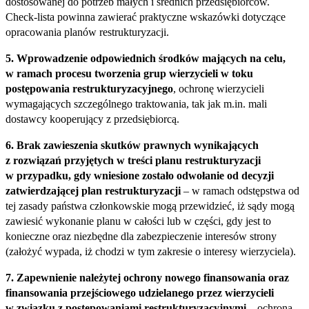
dostosowanej do potrzeb małych i średnich przedsiębiorców.
Check‑lista powinna zawierać praktyczne wskazówki dotyczące
opracowania planów restrukturyzacji.
5. Wprowadzenie odpowiednich środków mających na celu,
w ramach procesu tworzenia grup wierzycieli w toku
postępowania restrukturyzacyjnego
, ochronę wierzycieli
wymagających szczególnego traktowania, tak jak m.in. mali
dostawcy kooperujący z przedsiębiorcą.
6. Brak zawieszenia skutków prawnych wynikających
z rozwiązań przyjętych w treści planu restrukturyzacji
w przypadku, gdy wniesione zostało odwołanie od decyzji
zatwierdzającej plan restrukturyzacji
– w ramach odstępstwa od
tej zasady państwa członkowskie mogą przewidzieć, iż sądy mogą
zawiesić wykonanie planu w całości lub w części, gdy jest to
konieczne oraz niezbędne dla zabezpieczenie interesów strony
(założyć wypada, iż chodzi w tym zakresie o interesy wierzyciela).
7. Zapewnienie należytej ochrony nowego finansowania oraz
finansowania przejściowego udzielanego przez wierzycieli
w związku z postępowaniami restrukturyzacyjnymi
– ochrona