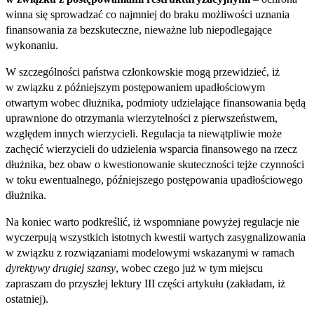
winna się sprowadzać co najmniej do braku możliwości uznania
finansowania za bezskuteczne, nieważne lub niepodlegające
wykonaniu.
W szczególności państwa członkowskie mogą przewidzieć, iż
w związku z późniejszym postępowaniem upadłościowym
otwartym wobec dłużnika, podmioty udzielające finansowania będą
uprawnione do otrzymania wierzytelności z pierwszeństwem,
względem innych wierzycieli. Regulacja ta niewątpliwie może
zachęcić wierzycieli do udzielenia wsparcia finansowego na rzecz
dłużnika, bez obaw o kwestionowanie skuteczności tejże czynności
w toku ewentualnego, późniejszego postępowania upadłościowego
dłużnika.
Na koniec warto podkreślić, iż wspomniane powyżej regulacje nie
wyczerpują wszystkich istotnych kwestii wartych zasygnalizowania
w związku z rozwiązaniami modelowymi wskazanymi w ramach
dyrektywy drugiej szansy
, wobec czego już w tym miejscu
zapraszam do przyszłej lektury III części artykułu (zakładam, iż
ostatniej).