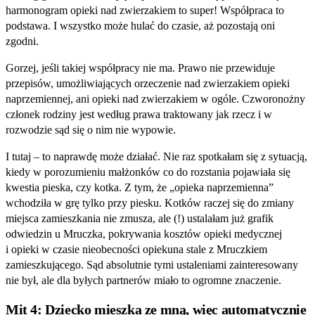
harmonogram opieki nad zwierzakiem to super! Współpraca to
podstawa. I wszystko może hulać do czasie, aż pozostają oni
zgodni.
Gorzej, jeśli takiej współpracy nie ma. Prawo nie przewiduje
przepisów, umożliwiających orzeczenie nad zwierzakiem opieki
naprzemiennej, ani opieki nad zwierzakiem w ogóle. Czworonożny
członek rodziny jest według prawa traktowany jak rzecz i w
rozwodzie sąd się o nim nie wypowie.
I tutaj – to naprawdę może działać. Nie raz spotkałam się z sytuacją,
kiedy w porozumieniu małżonków co do rozstania pojawiała się
kwestia pieska, czy kotka. Z tym, że „opieka naprzemienna”
wchodziła w grę tylko przy piesku. Kotków raczej się do zmiany
miejsca zamieszkania nie zmusza, ale (!) ustalałam już grafik
odwiedzin u Mruczka, pokrywania kosztów opieki medycznej
i opieki w czasie nieobecności opiekuna stale z Mruczkiem
zamieszkującego. Sąd absolutnie tymi ustaleniami zainteresowany
nie był, ale dla byłych partnerów miało to ogromne znaczenie.
Mit 4: Dziecko mieszka ze mną, więc automatycznie