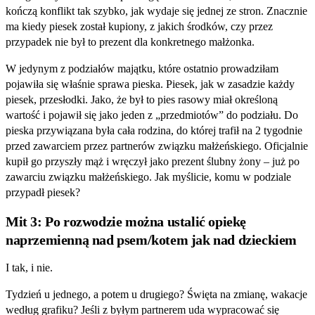
kończą konflikt tak szybko, jak wydaje się jednej ze stron. Znacznie
ma kiedy piesek został kupiony, z jakich środków, czy przez
przypadek nie był to prezent dla konkretnego małżonka.
W jedynym z podziałów majątku, które ostatnio prowadziłam
pojawiła się właśnie sprawa pieska. Piesek, jak w zasadzie każdy
piesek, przesłodki. Jako, że był to pies rasowy miał określoną
wartość i pojawił się jako jeden z „przedmiotów” do podziału. Do
pieska przywiązana była cała rodzina, do której trafił na 2 tygodnie
przed zawarciem przez partnerów związku małżeńskiego. Oficjalnie
kupił go przyszły mąż i wręczył jako prezent ślubny żony – już po
zawarciu związku małżeńskiego. Jak myślicie, komu w podziale
przypadł piesek?
Mit 3: Po rozwodzie można ustalić opiekę
naprzemienną nad psem/kotem jak nad dzieckiem
I tak, i nie.
Tydzień u jednego, a potem u drugiego? Święta na zmianę, wakacje
według grafiku? Jeśli z byłym partnerem uda wypracować się