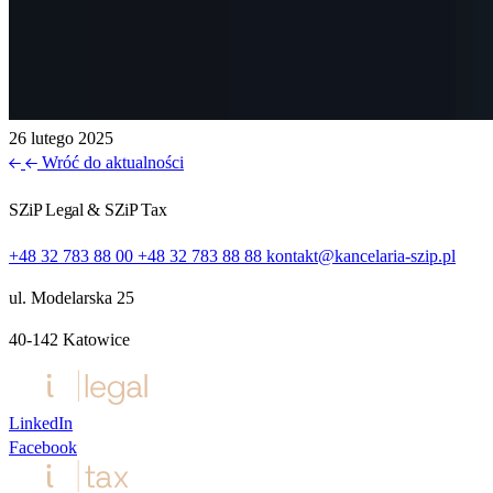
26 lutego 2025
Wróć do aktualności
SZiP Legal & SZiP Tax
+48 32 783 88 00
+48 32 783 88 88
kontakt@kancelaria-szip.pl
ul. Modelarska 25
40‑142 Katowice
LinkedIn
Facebook