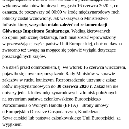
wykonywania lotów lotniczych wygasło 16 czerwca 2020 r., co
oznacza, że począwszy od 00:00 w środę międzynarodowy ruch
lotniczy został wznowiony. Jak wskazywało Ministerstwo
Infrastruktury,
wszystko miało zależeć od rekomendacji
Głównego Inspektora Sanitarnego
. Według kierowanych
do opinii publicznej deklaracji, ruch miał zostać wprowadzony
w przeważającej części państw Unii Europejskiej, choć od dawna
zwracano też uwagę na mogące się pojawić wyjątki dotyczące
poszczególnych krajów.
Na dzień przed odmrożeniem, tj. we wtorek 16 czerwca wieczorem,
pojawiło się nowe rozporządzenie Rady Ministrów w sprawie
zakazów w ruchu lotniczym. Rozporządzenie utrzymuje zakaz
lotów międzynarodowych do
30 czerwca 2020 r.
Zakaz ten nie
dotyczy jednak lotów międzynarodowych z lotnisk położonych
na terytorium państwa członkowskiego Europejskiego
Porozumienia o Wolnym Handlu (EFTA) – strony umowy
o Europejskim Obszarze Gospodarczym, Konfederacji
Szwajcarskiej lub państwa członkowskiego Unii Europejskiej, za
wyjątkiem: