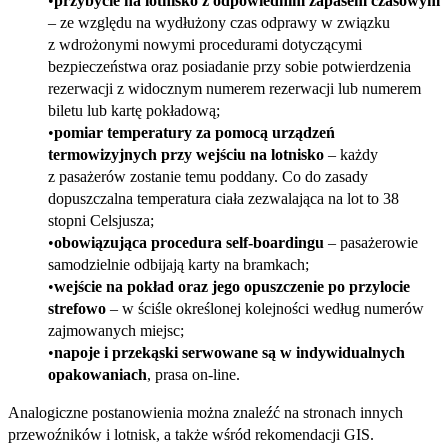
przybycie na lotnisko z odpowiednim zapasem czasowym
– ze względu na wydłużony czas odprawy w związku
z wdrożonymi nowymi procedurami dotyczącymi
bezpieczeństwa oraz posiadanie przy sobie potwierdzenia
rezerwacji z widocznym numerem rezerwacji lub numerem
biletu lub kartę pokładową;
pomiar temperatury za pomocą urządzeń
termowizyjnych przy wejściu na lotnisko
– każdy
z pasażerów zostanie temu poddany. Co do zasady
dopuszczalna temperatura ciała zezwalająca na lot to 38
stopni Celsjusza;
obowiązująca procedura self‑boardingu
– pasażerowie
samodzielnie odbijają karty na bramkach;
wejście na pokład oraz jego opuszczenie po przylocie
strefowo
– w ściśle określonej kolejności według numerów
zajmowanych miejsc;
napoje i przekąski serwowane są w indywidualnych
opakowaniach
, prasa on‑line.
Analogiczne postanowienia można znaleźć na stronach innych
przewoźników i lotnisk, a także wśród rekomendacji GIS.