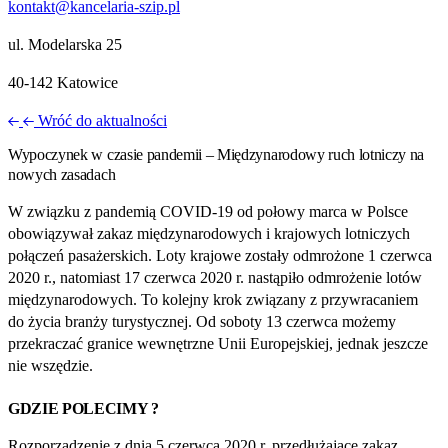
kontakt@kancelaria-szip.pl
ul. Modelarska 25
40‑142 Katowice
Wróć do aktualności
Wypoczynek w czasie pandemii – Międzynarodowy ruch lotniczy na
nowych zasadach
W związku z pandemią COVID‑19 od połowy marca w Polsce
obowiązywał zakaz międzynarodowych i krajowych lotniczych
połączeń pasażerskich. Loty krajowe zostały odmrożone 1 czerwca
2020 r., natomiast 17 czerwca 2020 r. nastąpiło odmrożenie lotów
międzynarodowych. To kolejny krok związany z przywracaniem
do życia branży turystycznej. Od soboty 13 czerwca możemy
przekraczać granice wewnętrzne Unii Europejskiej, jednak jeszcze
nie wszędzie.
GDZIE POLECIMY ?
Rozporządzenie z dnia 5 czerwca 2020 r. przedłużające zakaz