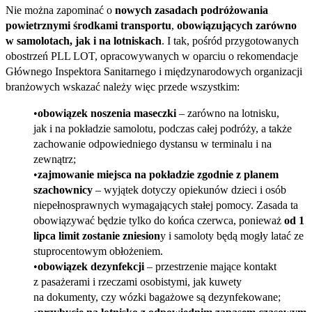
Nie można zapominać o
nowych zasadach podróżowania
powietrznymi środkami transportu
,
obowiązujących zarówno
w samolotach, jak i na lotniskach
. I tak, pośród przygotowanych
obostrzeń PLL LOT, opracowywanych w oparciu o rekomendacje
Głównego Inspektora Sanitarnego i międzynarodowych organizacji
branżowych wskazać należy więc przede wszystkim:
obowiązek noszenia maseczki
– zarówno na lotnisku,
jak i na pokładzie samolotu, podczas całej podróży, a także
zachowanie odpowiedniego dystansu w terminalu i na
zewnątrz;
zajmowanie miejsca na pokładzie zgodnie z planem
szachownicy
– wyjątek dotyczy opiekunów dzieci i osób
niepełnosprawnych wymagających stałej pomocy. Zasada ta
obowiązywać będzie tylko do końca czerwca, ponieważ
od 1
lipca limit zostanie zniesion
y i samoloty będą mogły latać ze
stuprocentowym obłożeniem.
obowiązek dezynfekcji
– przestrzenie mające kontakt
z pasażerami i rzeczami osobistymi, jak kuwety
na dokumenty, czy wózki bagażowe są dezynfekowane;