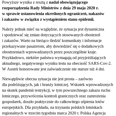
Powyższe wynika z resztą z
nadal obowiązującego
rozporządzenia Rady Ministrów z dnia 29 maja 2020 r.
w sprawie ustanowienia określonych ograniczeń, nakazów
i zakazów w związku z wystąpieniem stanu epidemii.
Należy jednak mieć na względzie, że sytuacja jest dynamiczna
i spodziewać się zmian dotyczących stosowanych obostrzeń
i zakazów. Warto na bieżąco śledzić komunikaty i informacje
przekazywane pasażerom, aby dowiedzieć się o dodatkowych
obostrzeniach wprowadzanych przez poszczególnie kraje.
Przykładowo, niektóre państwa wymagają od przyjeżdżających
aktualnego, negatywnego wyniku testu na obecność SARS‑Cov‑2.
W Austrii honorowane jest zaświadczenie nie starsze niż 4 dni.
Niewątpliwie obecna sytuacja nie jest prosta – zarówno
dla podróżujących, jak i branży lotniczej. Wskutek wprowadzonych
na skutek pandemii restrykcji, w tym powszechnego zakazu ruchu
lotniczego, przywrócenia kontroli granicznych oraz zamrożenia
gospodarek, doszło praktycznie do całkowitego uśpienia lotów
europejskich. Dla przykładu, na trzynastu polskich lotniskach
regionalnych w trzecim tygodniu marca 2020 r. Polska Agencja