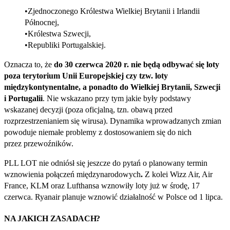
Zjednoczonego Królestwa Wielkiej Brytanii i Irlandii
Północnej,
Królestwa Szwecji,
Republiki Portugalskiej.
Oznacza to, że
do 30 czerwca 2020 r. nie będą odbywać się loty
poza terytorium Unii Europejskiej czy tzw. loty
międzykontynentalne, a ponadto do Wielkiej Brytanii, Szwecji
i Portugalii
. Nie wskazano przy tym jakie były podstawy
wskazanej decyzji (poza oficjalną, tzn. obawą przed
rozprzestrzenianiem się wirusa). Dynamika wprowadzanych zmian
powoduje niemałe problemy z dostosowaniem się do nich
przez przewoźników.
PLL LOT nie odniósł się jeszcze do pytań o planowany termin
wznowienia połączeń międzynarodowych
.
Z kolei Wizz Air, Air
France, KLM oraz Lufthansa wznowiły loty już w środę, 17
czerwca. Ryanair planuje wznowić działalność w Polsce od 1 lipca.
NA JAKICH ZASADACH?