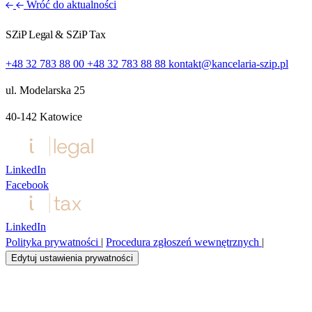
Wróć do aktualności
SZiP Legal & SZiP Tax
+48 32 783 88 00
+48 32 783 88 88
kontakt@kancelaria-szip.pl
ul. Modelarska 25
40‑142 Katowice
LinkedIn
Facebook
LinkedIn
Polityka prywatności
|
Procedura zgłoszeń wewnętrznych
|
Edytuj ustawienia prywatności