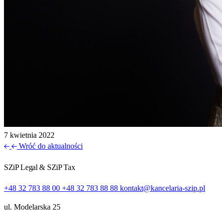
7 kwietnia 2022
Wróć do aktualności
SZiP Legal & SZiP Tax
+48 32 783 88 00
+48 32 783 88 88
kontakt@kancelaria-szip.pl
ul. Modelarska 25